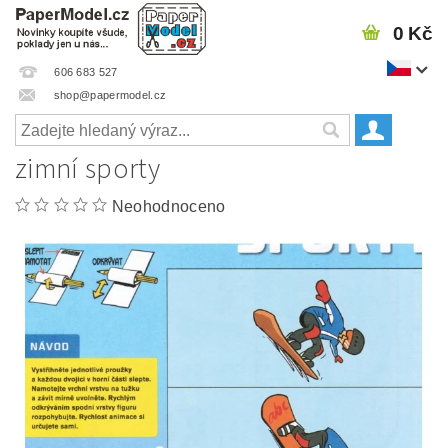
0 Kč
606 683 527
shop@papermodel.cz
zimní sporty
Neohodnoceno