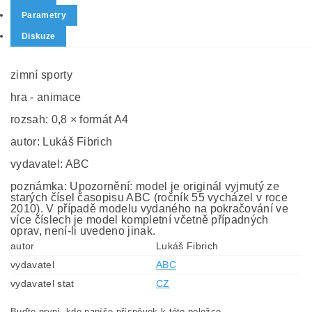
Parametry
Diskuze
zimní sporty
hra - animace
rozsah: 0,8 × formát A4
autor: Lukáš Fibrich
vydavatel: ABC
poznámka: Upozornění: model je originál vyjmutý ze
starých čísel časopisu ABC (ročník 55 vycházel v roce
2010). V případě modelu vydaného na pokračování ve
více číslech je model kompletní včetně případných
oprav, není-li uvedeno jinak.
autor
Lukáš Fibrich
vydavatel
ABC
vydavatel stat
CZ
Buďte první, kdo napíše příspěvek k této položce.