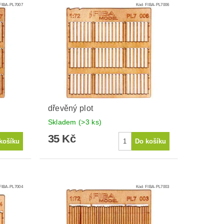
FIBA-PL7007
Kód:
FIBA-PL7006
dřevěný plot
Skladem
(>3 ks)
35 Kč
FIBA-PL7004
Kód:
FIBA-PL7003