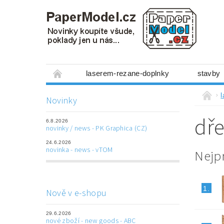
laserem-rezane-doplnky
stavby
miniboxy 1:300
figurky
mechanis
Novinky
prostorové obrázky
hry
ostatní
dř
6.8.2026
laserem řezané doplňky
3D tištěné dop
novinky / news - PK Graphica (CZ)
24.6.2026
Napište nám
Obchodní podmínky
novinka - news - vTOM
Nejp
1.
Nově v e-shopu
29.6.2026
nové zboží - new goods - ABC