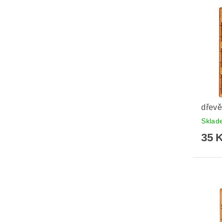
dřevě
Skla
35 