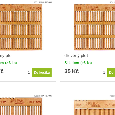
Kód:
FIBA-PL7008
Kód:
ný plot
dřevěný plot
dem
(>3 ks)
Skladem
(>3 ks)
Kč
35 Kč
Kód:
FIBA-PL7005
Kód: