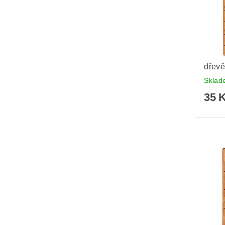
dřevě
Skla
35 