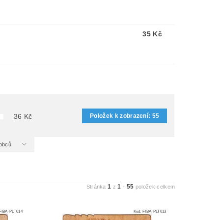
35 Kč
Položek k zobrazení:
55
36
Kč
ýrobců
1
1
55
Stránka
z
-
položek celkem
FIBA-PLT014
Kód:
FIBA-PLT013