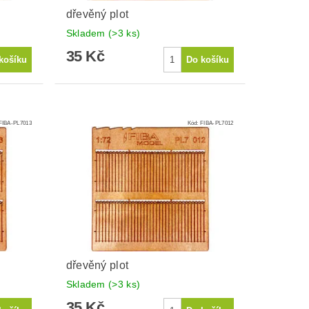
dřevěný plot
Skladem
(>3 ks)
35 Kč
FIBA-PL7013
Kód:
FIBA-PL7012
dřevěný plot
Skladem
(>3 ks)
35 Kč