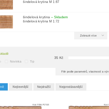
šindelová krytina M 1:87
šindelová krytina
–
Skladem
šindelová krytina M 1:72
Zobrazit více
skladě
35
Kč
e
Novinka
Tip
Filtr podle parametrů, vlastností a v
dně
Nejlevnější
Nejdražší
Nejprodávanější
Kód:
FIBA-PLT015
Kód: