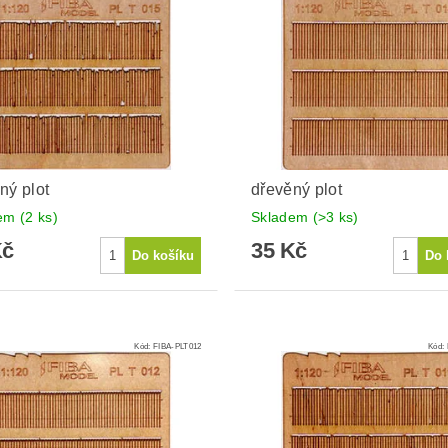
ný plot
dřevěný plot
dem
(2 ks)
Skladem
(>3 ks)
Kč
35 Kč
Kód:
FIBA-PLT012
Kód: