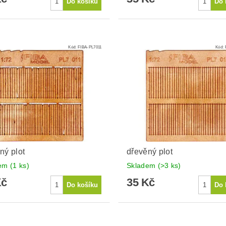
Kód:
FIBA-PL7011
Kód:
ný plot
dřevěný plot
dem
(1 ks)
Skladem
(>3 ks)
Kč
35 Kč