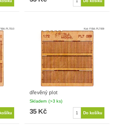
FIBA-PL7010
Kód:
FIBA-PL7009
dřevěný plot
Skladem
(>3 ks)
35 Kč