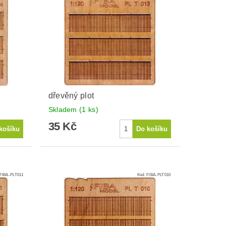
dřevěný plot
Skladem
(1 ks)
35 Kč
FIBA-PLT011
Kód:
FIBA-PLT010