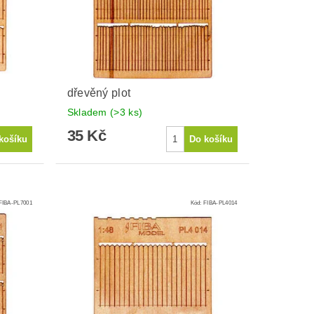
dřevěný plot
Skladem
(>3 ks)
35 Kč
FIBA-PL7001
Kód:
FIBA-PL4014