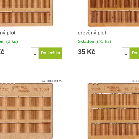
ný plot
dřevěný plot
dem
(2 ks)
Skladem
(>3 ks)
Kč
35 Kč
Kód:
FIBA-PLT004
Kód: