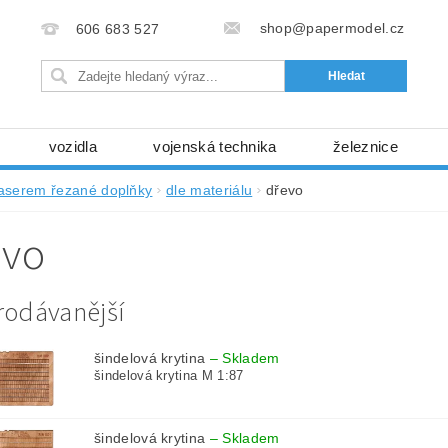
shop@papermodel.cz
606 683 527
vozidla
vojenská technika
železnice
my, stavební stroje
kosmická technika
příroda
laserem řezané doplňky
dle materiálu
dřevo
bez nůžek a lepidla
ABC - celé časopisy
kni
evo
lňky
modelářské potřeby
kartony, fólie
free
Ochrana osobních údajů (GDPR)
rodávanější
šindelová krytina
–
Skladem
šindelová krytina M 1:87
šindelová krytina
–
Skladem