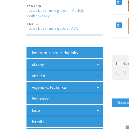
2.
17.6.2026
nové zboží - new goods - Modely-
vystřihovánky
1.6.2026
3.
nové zboží - new goods - ABC
laserem-rezane-doplnky
Na 
stavby
Akc
vozidla
vojenská technika
železnice
Abece
lodě
letadla