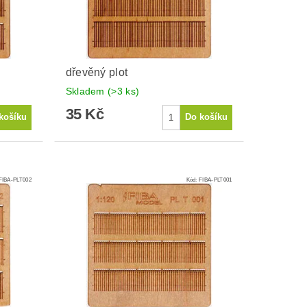
dřevěný plot
Skladem
(>3 ks)
35 Kč
FIBA-PLT002
Kód:
FIBA-PLT001