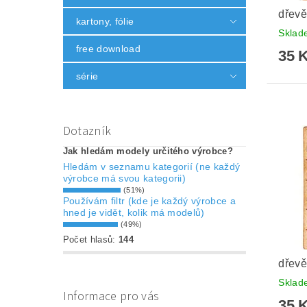
dřevě
kartony, fólie
Skla
free download
35 
série
Dotazník
Jak hledám modely určitého výrobce?
Hledám v seznamu kategorií (ne každý
výrobce má svou kategorii)
(51%)
Používám filtr (kde je každý výrobce a
hned je vidět, kolik má modelů)
(49%)
Počet hlasů:
144
dřevě
Skla
Informace pro vás
35 