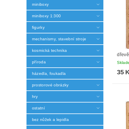
miniboxy
miniboxy 1:300
figurky
mechanismy, stavební stroje
kosmická technika
dřevě
příroda
Skla
35 
házedla, foukadla
prostorové obrázky
hry
ostatní
bez nůžek a lepidla