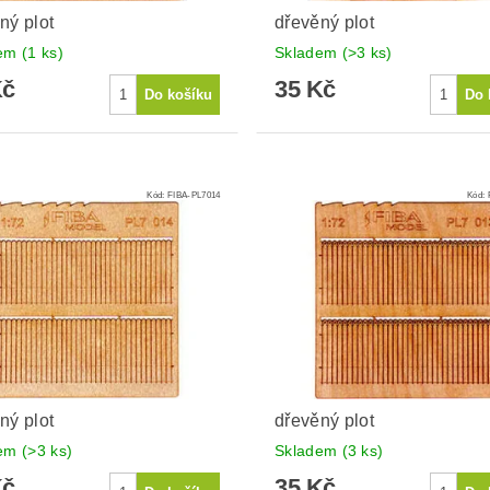
ný plot
dřevěný plot
dem
(1 ks)
Skladem
(>3 ks)
Kč
35 Kč
Kód:
FIBA-PL7014
Kód:
ný plot
dřevěný plot
dem
(>3 ks)
Skladem
(3 ks)
Kč
35 Kč