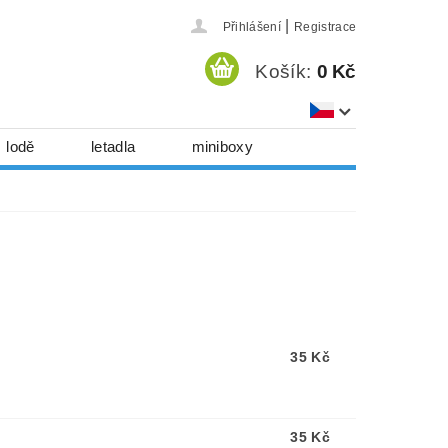
|
Přihlášení
Registrace
Košík:
0 Kč
lodě
letadla
miniboxy
házedla, foukadla
hy, časopisy...
 download
série
Kontakty
35 Kč
35 Kč