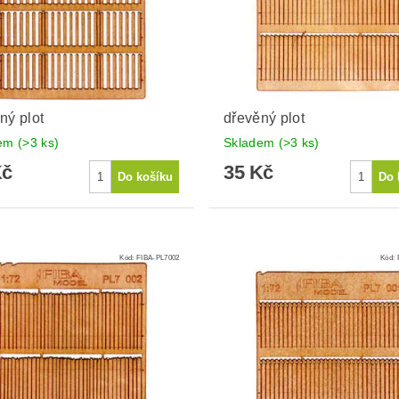
ný plot
dřevěný plot
dem
(>3 ks)
Skladem
(>3 ks)
Kč
35 Kč
Kód:
FIBA-PL7002
Kód: