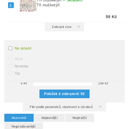
Tři mušketýři
–
Skladem
Tři mušketýři
3.
59 Kč
Zobrazit více
Na skladě
Akce
Novinka
Tip
4
Kč
199
Kč
Položek k zobrazení:
92
Filtr podle parametrů, vlastností a výrobců
Abecedně
Nejlevnější
Nejdražší
Nejprodávanější