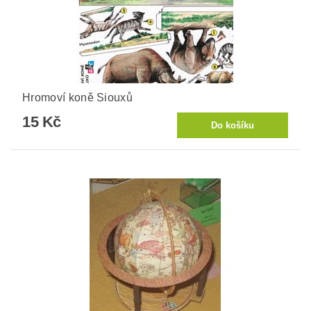
Hromoví koně Siouxů
15 Kč