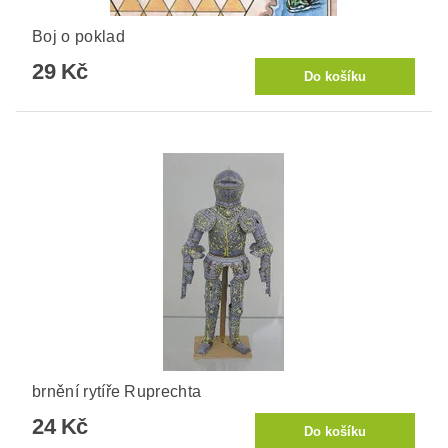
Boj o poklad
29 Kč
brnění rytíře Ruprechta
24 Kč