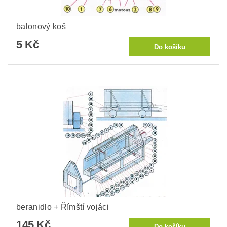
balonový koš
5 Kč
beranidlo + Římští vojáci
145 Kč