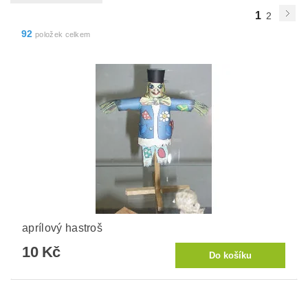
1
2
92
položek celkem
aprílový hastroš
10 Kč