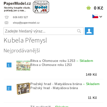
0 Kč
606 683 527
shop@papermodel.cz
Kubela Přemysl
Nejprodávanější
Bitva u Olomouce roku 1253
–
Skladem
Bitva u Olomouce roku 1253
1.
149 Kč
Pražský hrad - Matyášova brána
–
Skladem
Pražský hrad - Matyášova brána
2.
11 Kč