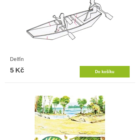
Delfín
5 Kč