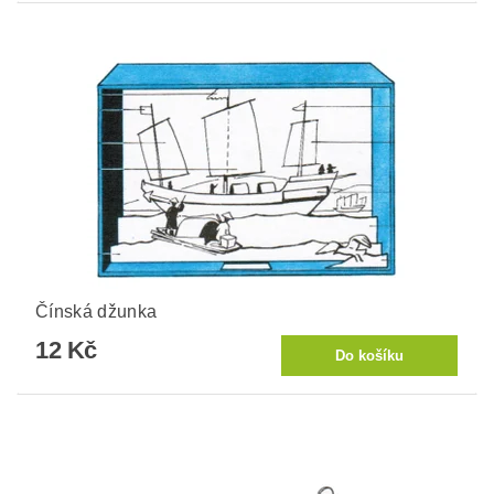
Čínská džunka
12 Kč