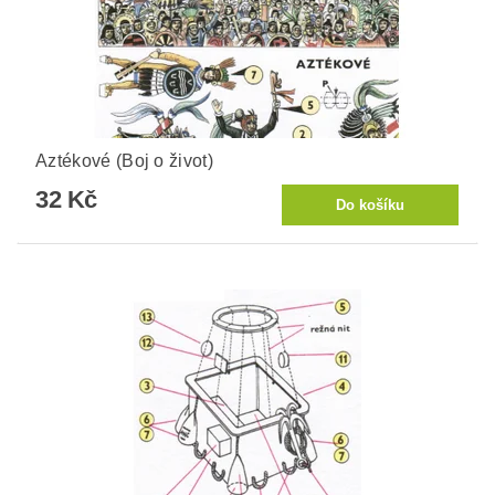
Aztékové (Boj o život)
32 Kč