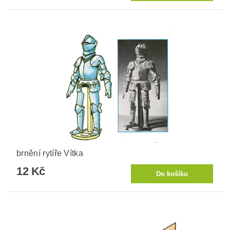
brnění rytíře Vítka
12 Kč