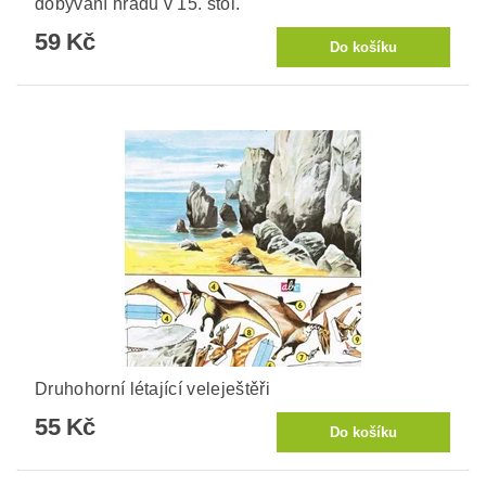
dobývání hradu v 15. stol.
59 Kč
Druhohorní létající veleještěři
55 Kč