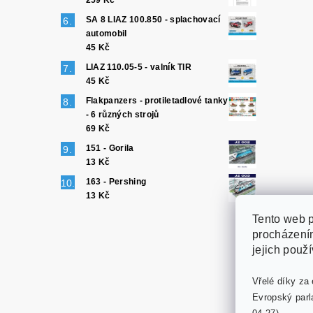
259 Kč
SA 8 LIAZ 100.850 - splachovací
automobil
45 Kč
LIAZ 110.05-5 - valník TIR
45 Kč
Flakpanzers - protiletadlové tanky
- 6 různých strojů
69 Kč
151 - Gorila
13 Kč
163 - Pershing
13 Kč
Tento web p
procházením
jejich použ
Vřelé díky za 
Evropský parl