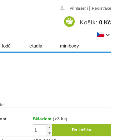
|
Přihlášení
Registrace
Košík:
0 Kč
lodě
letadla
miniboxy
házedla, foukadla
hy, časopisy...
 download
série
Kontakty
íci
ost
Skladem
(>3 ks)