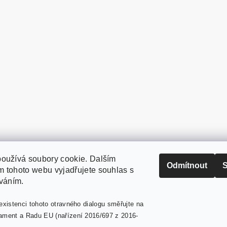
oužívá soubory cookie. Dalším
PaperModel.cz
Odmítnout
S
 tohoto webu vyjadřujete souhlas s
íváním.
existenci tohoto otravného dialogu směřujte na
ament a Radu EU (nařízení 2016/697 z 2016-