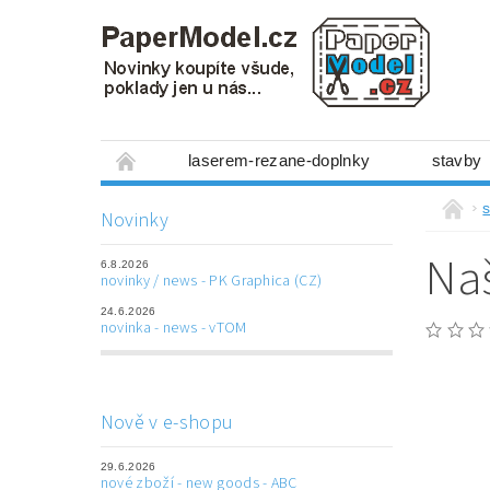
laserem-rezane-doplnky
stavby
miniboxy 1:300
figurky
mechanis
s
Novinky
prostorové obrázky
hry
ostatní
Naš
6.8.2026
laserem řezané doplňky
3D tištěné dop
novinky / news - PK Graphica (CZ)
24.6.2026
Napište nám
Obchodní podmínky
novinka - news - vTOM
Nově v e-shopu
29.6.2026
nové zboží - new goods - ABC