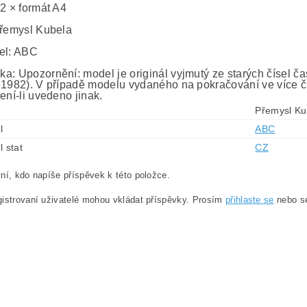
 2 × formát A4
Přemysl Kubela
el: ABC
a: Upozornění: model je originál vyjmutý ze starých čísel č
 1982). V případě modelu vydaného na pokračování ve více č
ení-li uvedeno jinak.
Přemysl Ku
l
ABC
l stat
CZ
ní, kdo napíše příspěvek k této položce.
istrovaní uživatelé mohou vkládat příspěvky. Prosím
přihlaste se
nebo 