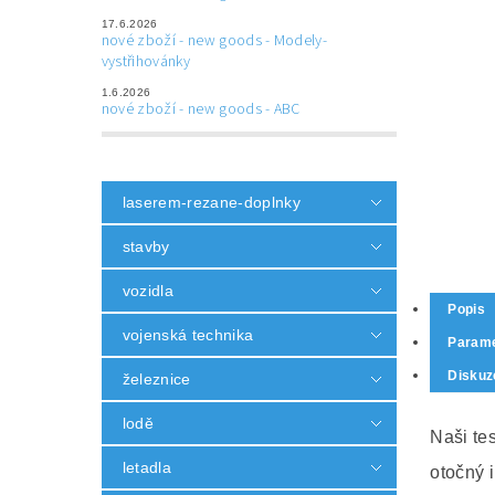
17.6.2026
nové zboží - new goods - Modely-
vystřihovánky
1.6.2026
nové zboží - new goods - ABC
laserem-rezane-doplnky
stavby
vozidla
Popis
vojenská technika
Parame
Diskuz
železnice
lodě
Naši tes
letadla
otočný 