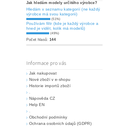
Jak hledám modely určitého výrobce?
Hledám v seznamu kategorií (ne každý
výrobce má svou kategorii)
(51%)
Používám filtr (kde je každý výrobce a
hned je vidět, kolik má modelů)
(49%)
Počet hlasů:
144
Informace pro vás
Jak nakupovat
Nové zboží v e-shopu
Historie importů zboží
.
Nápověda CZ
Help EN
.
Obchodní podmínky
Ochrana osobních údajů (GDPR)