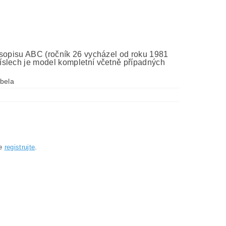
asopisu ABC (ročník 26 vycházel od roku 1981
íslech je model kompletní včetně případných
bela
se
registrujte
.