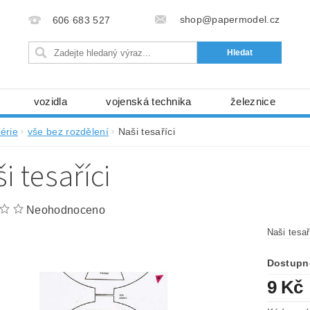
shop@papermodel.cz
606 683 527
vozidla
vojenská technika
železnice
my, stavební stroje
kosmická technika
příroda
érie
vše bez rozdělení
Naši tesaříci
bez nůžek a lepidla
ABC - celé časopisy
kni
i tesaříci
lňky
modelářské potřeby
kartony, fólie
free
Ochrana osobních údajů (GDPR)
Neohodnoceno
Naši tesař
Dostupn
9 Kč