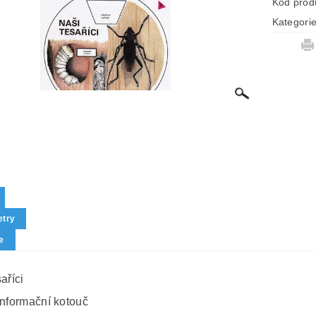
Kód prod
Kategori
try
e
aříci
informační kotouč