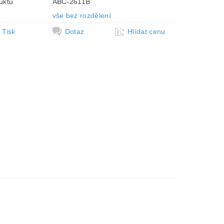
uktu
ABC-2611B
e
vše bez rozdělení
Tisk
Dotaz
Hlídat cenu