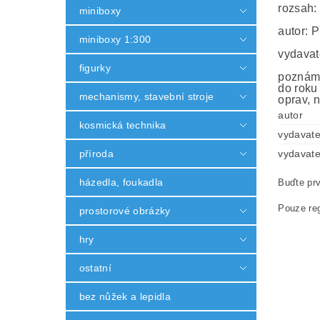
rozsah:
miniboxy
autor: 
miniboxy 1:300
vydavat
figurky
poznámk
do roku
mechanismy, stavební stroje
oprav, n
autor
kosmická technika
vydavate
příroda
vydavate
házedla, foukadla
Buďte prv
Pouze reg
prostorové obrázky
hry
ostatní
bez nůžek a lepidla