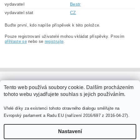
vydavatel
Bestr
vydavatel stat
CZ
Buďte první, kdo napíše příspěvek k této položce.
Pouze registrovaní uživatelé mohou vkládat příspěvky. Prosím
přihlaste se
nebo se
registrujte
.
PaperModel.cz
Tento web používá soubory cookie. Dalším procházením
tohoto webu vyjadřujete souhlas s jejich používáním.
Vřelé díky za existenci tohoto otravného dialogu směřujte na
Evropský parlament a Radu EU (nařízení 2016/697 z 2016-04-27).
Nastavení
Upravit nastavení cookies
2026 ©
PaperModel.cz
, všechna práva vyhrazena