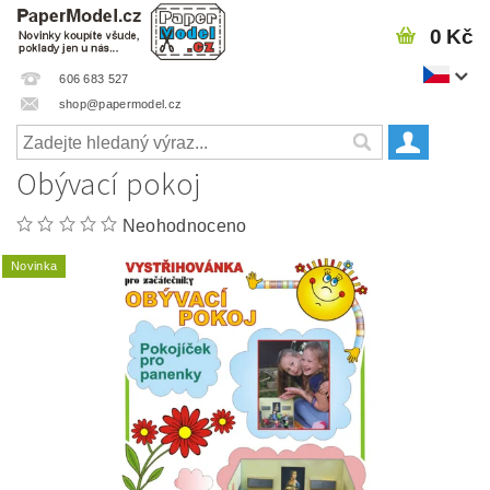
0 Kč
606 683 527
shop@papermodel.cz
Obývací pokoj
Neohodnoceno
Novinka