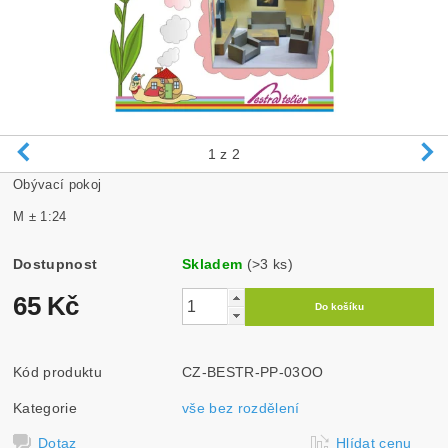
1
z 2
Obývací pokoj
M ± 1:24
Dostupnost
Skladem
(>3 ks)
65 Kč
Kód produktu
CZ-BESTR-PP-03OO
Kategorie
vše bez rozdělení
Dotaz
Hlídat cenu