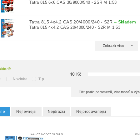
Tatra 815 6x6 CAS 30/9000/540 - 2SR M 1:53
Tatra 815 4x4.2 CAS 20/4000/240 - S2R
–
Skladem
Tatra 815 4x4.2 CAS 20/4000/240 - S2R M 1:53
Zobrazit více
skladě
40
Kč
e
Novinka
Tip
Filtr podle parametrů, vlastností a v
dně
Nejlevnější
Nejdražší
Nejprodávanější
Kód:
CZ-MODCZ-53-003-O
Kód