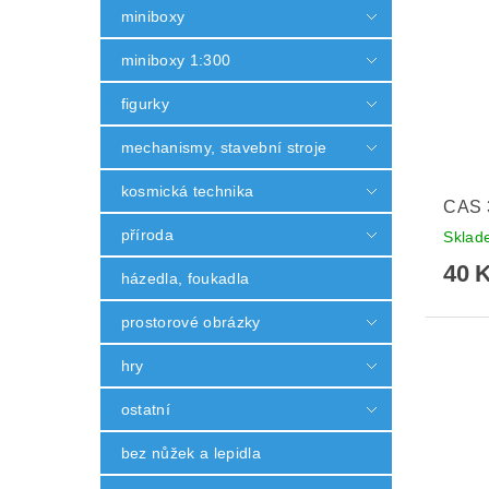
miniboxy
miniboxy 1:300
figurky
mechanismy, stavební stroje
kosmická technika
CAS 3
příroda
Skla
40 
házedla, foukadla
prostorové obrázky
hry
ostatní
bez nůžek a lepidla