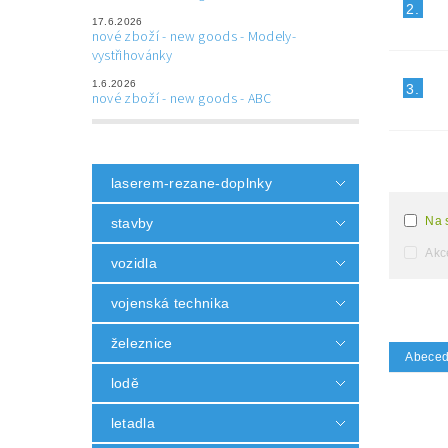
2.
17.6.2026
nové zboží - new goods - Modely-
vystřihovánky
1.6.2026
3.
nové zboží - new goods - ABC
laserem-rezane-doplnky
Na 
stavby
Akc
vozidla
vojenská technika
železnice
Abece
lodě
letadla