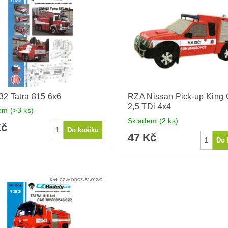
2 Tatra 815 6x6
RZA Nissan Pick-up King
2,5 TDi 4x4
dem
(>3 ks)
Skladem
(2 ks)
Kč
47 Kč
Kód:
CZ-MODCZ-53-002-O