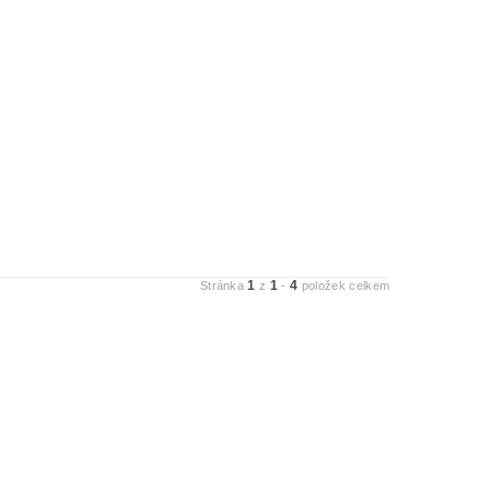
1
1
4
Stránka
z
-
položek celkem