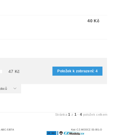
40 Kč
Položek k zobrazení:
4
47
Kč
ýrobců
1
1
4
Stránka
z
-
položek celkem
:
ABC-5307A
Kód:
CZ-MODCZ-53-001-O