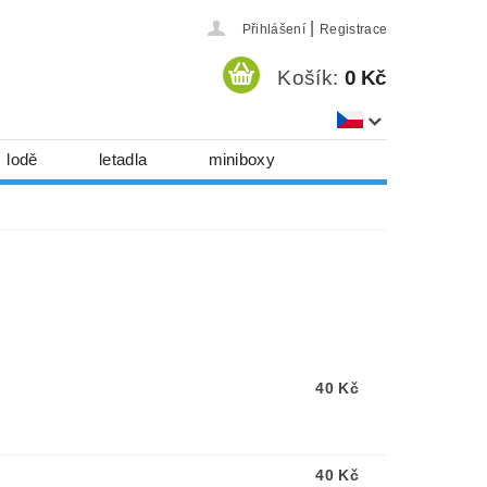
|
Přihlášení
Registrace
Košík:
0 Kč
lodě
letadla
miniboxy
házedla, foukadla
hy, časopisy...
 download
série
Kontakty
40 Kč
40 Kč