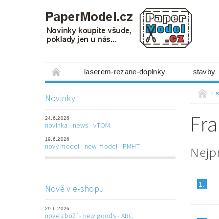
laserem-rezane-doplnky
stavby
miniboxy 1:300
figurky
mechanis
s
Novinky
prostorové obrázky
hry
ostatní
Fra
24.6.2026
laserem řezané doplňky
3D tištěné dop
novinka - news - vTOM
19.6.2026
Napište nám
Obchodní podmínky
nový model - new model - PMHT
Nejp
1.
Nově v e-shopu
29.6.2026
nové zboží - new goods - ABC