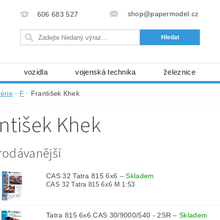
shop@papermodel.cz
606 683 527
vozidla
vojenská technika
železnice
my, stavební stroje
kosmická technika
příroda
érie
F
František Khek
bez nůžek a lepidla
ABC - celé časopisy
kni
ntišek Khek
lňky
modelářské potřeby
kartony, fólie
free
Ochrana osobních údajů (GDPR)
rodávanější
CAS 32 Tatra 815 6x6
–
Skladem
CAS 32 Tatra 815 6x6 M 1:53
Tatra 815 6x6 CAS 30/9000/540 - 2SR
–
Skladem