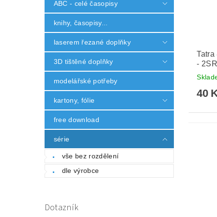
ABC - celé časopisy
knihy, časopisy...
laserem řezané doplňky
Tatra
3D tištěné doplňky
- 2S
Skla
modelářské potřeby
40 
kartony, fólie
free download
série
vše bez rozdělení
dle výrobce
Dotazník