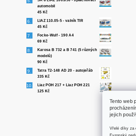
SA 8 LIAZ 100.850 - splachovací
automobil
45 Kč
LIAZ 110.05-5 - valník TIR
45 Kč
Focke-Wulf - 190 A4
69 Kč
Karosa B 732 a B 741 (5 různých
modelů)
90 Kč
Tatra T2-148 AD 20 - autojeřáb
335 Kč
Liaz POH 217 + Liaz POH 221
125 Kč
Tento web p
procházením
jejich použ
Vřelé díky za 
Evropský parl