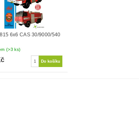
 815 6x6 CAS 30/9000/540
R
dem
(>3 ks)
Kč