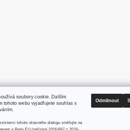
oužívá soubory cookie. Dalším
PaperModel.cz
Odmítnout
S
 tohoto webu vyjadřujete souhlas s
íváním.
existenci tohoto otravného dialogu směřujte na
ament a Radu EU (nařízení 2016/697 z 2016-