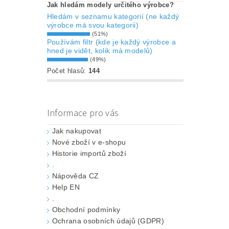
Jak hledám modely určitého výrobce?
Hledám v seznamu kategorií (ne každý
výrobce má svou kategorii)
(51%)
Používám filtr (kde je každý výrobce a
hned je vidět, kolik má modelů)
(49%)
Počet hlasů:
144
Informace pro vás
Jak nakupovat
Nové zboží v e-shopu
Historie importů zboží
.
Nápověda CZ
Help EN
.
Obchodní podmínky
Ochrana osobních údajů (GDPR)