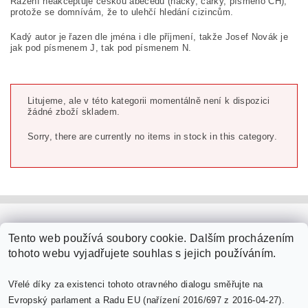
Řazení neakceptuje českou abecedu (háčky, čárky, písmeno CH),
protože se domnívám, že to ulehčí hledání cizincům.
Kadý autor je řazen dle jména i dle příjmení, takže Josef Novák je
jak pod písmenem J, tak pod písmenem N.
Litujeme, ale v této kategorii momentálně není k dispozici
žádné zboží skladem.
Sorry, there are currently no items in stock in this category.
PaperModel.cz
Tento web používá soubory cookie. Dalším procházením
tohoto webu vyjadřujete souhlas s jejich používáním.
Vřelé díky za existenci tohoto otravného dialogu směřujte na
Evropský parlament a Radu EU (nařízení 2016/697 z 2016-04-27).