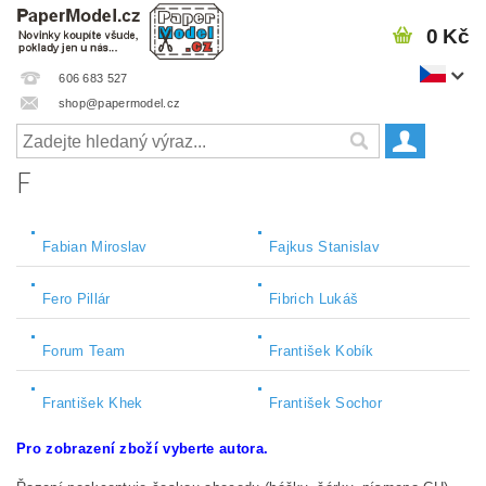
0 Kč
606 683 527
shop@papermodel.cz
F
Fabian Miroslav
Fajkus Stanislav
Fero Pillár
Fibrich Lukáš
Forum Team
František Kobík
František Khek
František Sochor
Pro zobrazení zboží vyberte autora.