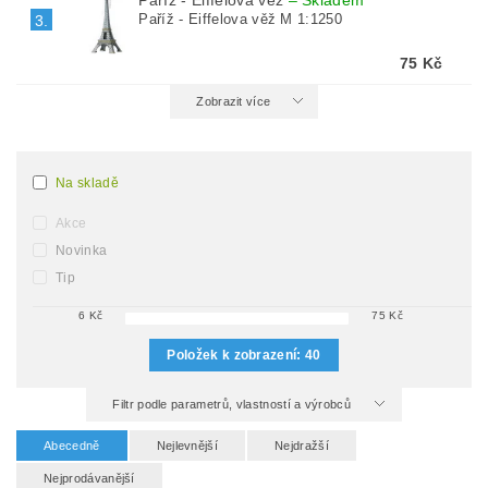
Paříž - Eiffelova věž
–
Skladem
Paříž - Eiffelova věž M 1:1250
3.
75 Kč
Zobrazit více
Na skladě
Akce
Novinka
Tip
6
Kč
75
Kč
Položek k zobrazení:
40
Filtr podle parametrů, vlastností a výrobců
Abecedně
Nejlevnější
Nejdražší
Nejprodávanější