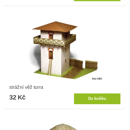
strážní věž turra
32 Kč