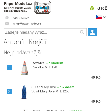
0 Kč
606 683 527
shop@papermodel.cz
Antonín Krejčíř
Nejprodávanější
Rozálka
–
Skladem
Rozálka M 1:120
1.
49 Kč
30 st Mary Axe
–
Skladem
30 st Mary Axe M 1:1250
2.
49 Kč