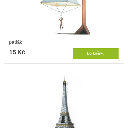
padák
15 Kč