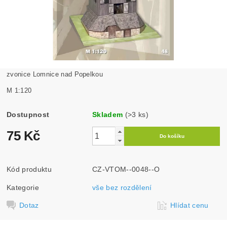
zvonice Lomnice nad Popelkou
M 1:120
Dostupnost
Skladem
(>3 ks)
75 Kč
Kód produktu
CZ-VTOM--0048--O
Kategorie
vše bez rozdělení
Dotaz
Hlídat cenu