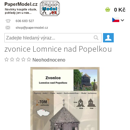
0 Kč
606 683 527
shop@papermodel.cz
zvonice Lomnice nad Popelkou
Neohodnoceno