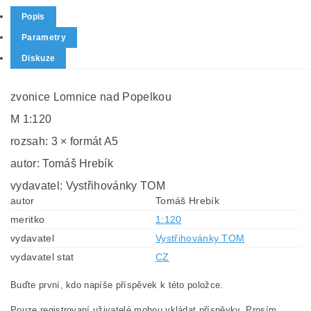
Popis
Parametry
Diskuze
zvonice Lomnice nad Popelkou
M 1:120
rozsah: 3 × formát A5
autor: Tomáš Hrebík
vydavatel: Vystřihovánky TOM
autor
Tomáš Hrebík
meritko
1:120
vydavatel
Vystřihovánky TOM
vydavatel stat
CZ
Buďte první, kdo napíše příspěvek k této položce.
Pouze registrovaní uživatelé mohou vkládat příspěvky. Prosím