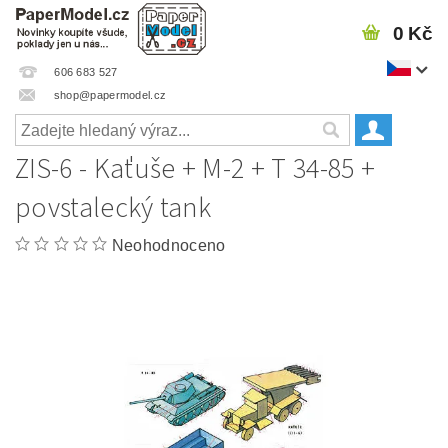
0 Kč
606 683 527
shop@papermodel.cz
ZIS-6 - Kaťuše + M-2 + T 34-85 +
povstalecký tank
Neohodnoceno