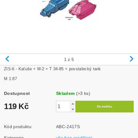
1
z 5
ZIS-6 - Kaťuše + M-2 + T 34-85 + povstalecký tank
M 1:87
Dostupnost
Skladem
(>3 ks)
119 Kč
Kód produktu
ABC-2417S
Kategorie
vše bez rozdělení