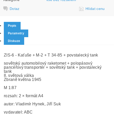
Dotaz
Hlídat cenu
Popis
Parametry
Diskuze
ZIS-6 - Kaťuše + M-2 + T 34-85 + povstalecký tank
sovětský automobilový raketomet + polopásový
pancéřový transportér + sovětský tank + povstalecký
tank
II. světová válka
Zbraně května 1945
M 1:87
rozsah: 2 × formát A4
autor: Vladimír Hynek, Jiří Suk
vydavatel: ABC