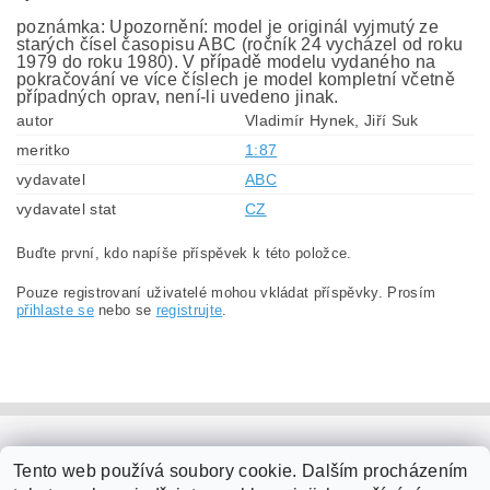
poznámka: Upozornění: model je originál vyjmutý ze
starých čísel časopisu ABC (ročník 24 vycházel od roku
1979 do roku 1980). V případě modelu vydaného na
pokračování ve více číslech je model kompletní včetně
případných oprav, není-li uvedeno jinak.
autor
Vladimír Hynek, Jiří Suk
meritko
1:87
vydavatel
ABC
vydavatel stat
CZ
Buďte první, kdo napíše příspěvek k této položce.
Pouze registrovaní uživatelé mohou vkládat příspěvky. Prosím
přihlaste se
nebo se
registrujte
.
PaperModel.cz
Tento web používá soubory cookie. Dalším procházením