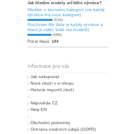
Jak hledám modely určitého výrobce?
Hledám v seznamu kategorií (ne každý
výrobce má svou kategorii)
(51%)
Používám filtr (kde je každý výrobce a
hned je vidět, kolik má modelů)
(49%)
Počet hlasů:
144
Informace pro vás
Jak nakupovat
Nové zboží v e-shopu
Historie importů zboží
.
Nápověda CZ
Help EN
.
Obchodní podmínky
Ochrana osobních údajů (GDPR)