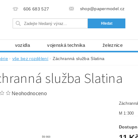
shop@papermodel.cz
606 683 527
vozidla
vojenská technika
železnice
my, stavební stroje
kosmická technika
příroda
érie
vše bez rozdělení
Záchranná služba Slatina
bez nůžek a lepidla
ABC - celé časopisy
kni
hranná služba Slatina
lňky
modelářské potřeby
kartony, fólie
free
Ochrana osobních údajů (GDPR)
Neohodnoceno
Záchranná
M 1:300
Dostupn
11 K