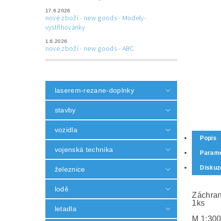
17.6.2026
nové zboží - new goods - Modely-
vystřihovánky
1.6.2026
nové zboží - new goods - ABC
laserem-rezane-doplnky
stavby
vozidla
Popis
vojenská technika
Parame
Diskuz
železnice
lodě
Záchran
1ks
letadla
M 1:30