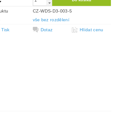
uktu
CZ-WDS-D3-003-5
e
vše bez rozdělení
Tisk
Dotaz
Hlídat cenu