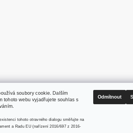
oužívá soubory cookie. Dalším
PaperModel.cz
Odmítnout
S
 tohoto webu vyjadřujete souhlas s
íváním.
existenci tohoto otravného dialogu směřujte na
ament a Radu EU (nařízení 2016/697 z 2016-