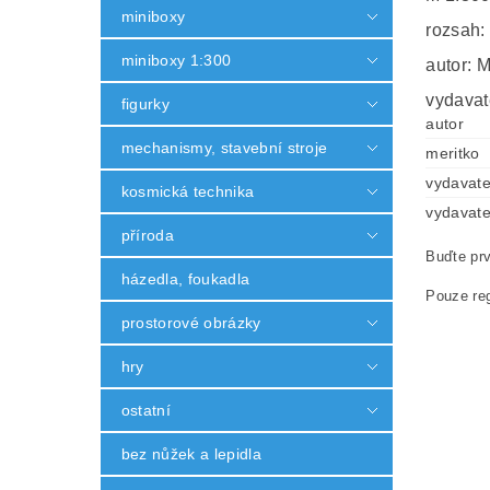
miniboxy
rozsah:
miniboxy 1:300
autor: 
vydavat
figurky
autor
mechanismy, stavební stroje
meritko
vydavate
kosmická technika
vydavate
příroda
Buďte prv
házedla, foukadla
Pouze reg
prostorové obrázky
hry
ostatní
bez nůžek a lepidla