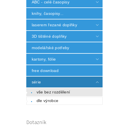
ABC - celé časopisy
knihy, časopisy...
laserem řezané doplňky
3D tištěné doplňky
modelářské potřeby
kartony, fólie
free download
série
vše bez rozdělení
dle výrobce
Dotazník