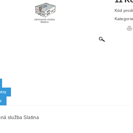
Kód prod
Kategori
try
e
ná služba Slatina
0