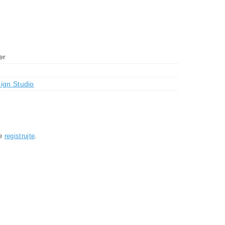
er
ign Studio
se
registrujte
.