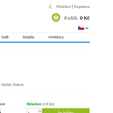
|
Přihlášení
Registrace
Košík:
0 Kč
lodě
letadla
miniboxy
házedla, foukadla
hy, časopisy...
 download
série
Kontakty
 služba Slatina
ost
Skladem
(>3 ks)
č