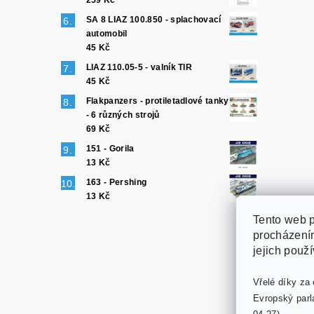
259 Kč
SA 8 LIAZ 100.850 - splachovací
automobil
45 Kč
LIAZ 110.05-5 - valník TIR
45 Kč
Flakpanzers - protiletadlové tanky
- 6 různých strojů
69 Kč
151 - Gorila
13 Kč
163 - Pershing
13 Kč
Tento web p
procházením
jejich použ
Vřelé díky za 
Evropský parl