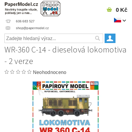
0 Kč
606 683 527
shop@papermodel.cz
WR-360 C-14 - dieselová lokomotiva
- 2 verze
Neohodnoceno