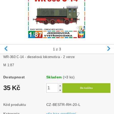
1
z 3
WR-360 C-14 - dieselová lokomotiva - 2 verze
M 1:87
Dostupnost
Skladem
(>3 ks)
35 Kč
Kód produktu
CZ-BESTR-RH-20-L
Kategorie
vše bez rozdělení