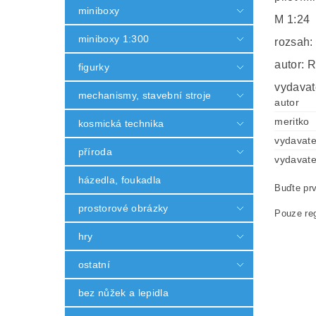
miniboxy
M 1:24
miniboxy 1:300
rozsah:
autor: 
figurky
vydavat
mechanismy, stavební stroje
autor
meritko
kosmická technika
vydavate
příroda
vydavate
házedla, foukadla
Buďte prv
prostorové obrázky
Pouze reg
hry
ostatní
bez nůžek a lepidla