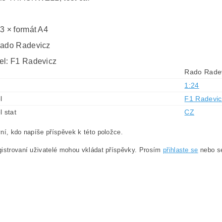
 3 × formát A4
Rado Radevicz
el: F1 Radevicz
Rado Rade
1:24
l
F1 Radevic
l stat
CZ
ní, kdo napíše příspěvek k této položce.
istrovaní uživatelé mohou vkládat příspěvky. Prosím
přihlaste se
nebo 