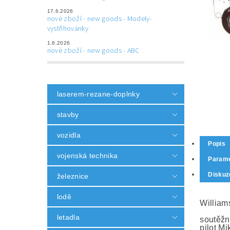
17.6.2026
nové zboží - new goods - Modely-
vystřihovánky
1.6.2026
nové zboží - new goods - ABC
laserem-rezane-doplnky
stavby
vozidla
Popis
vojenská technika
Parame
Diskuz
železnice
lodě
William
letadla
soutěžn
pilot M