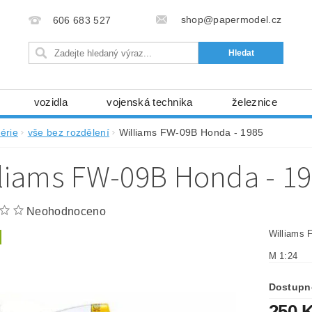
shop@papermodel.cz
606 683 527
vozidla
vojenská technika
železnice
my, stavební stroje
kosmická technika
příroda
érie
vše bez rozdělení
Williams FW-09B Honda - 1985
bez nůžek a lepidla
ABC - celé časopisy
kni
lliams FW-09B Honda - 1
lňky
modelářské potřeby
kartony, fólie
free
Ochrana osobních údajů (GDPR)
Neohodnoceno
Williams 
M 1:24
Dostupn
250 