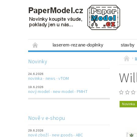
laserem-rezane-doplnky
stavby
miniboxy 1:300
figurky
mechanis
s
Novinky
prostorové obrázky
hry
ostatní
Wi
24.6.2026
laserem řezané doplňky
3D tištěné dop
novinka - news - vTOM
19.6.2026
Napište nám
Obchodní podmínky
nový model - new model - PMHT
Novinka
Nově v e-shopu
29.6.2026
nové zboží - new goods - ABC