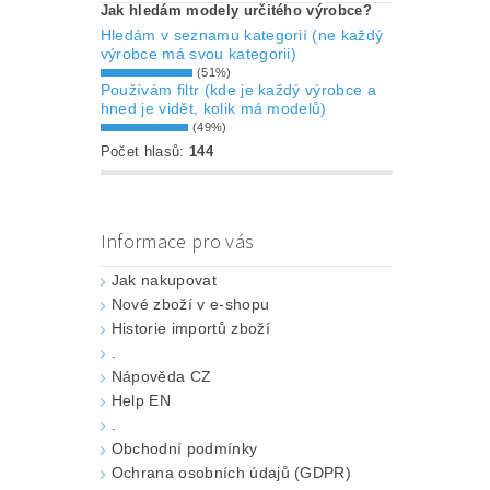
Jak hledám modely určitého výrobce?
Hledám v seznamu kategorií (ne každý
výrobce má svou kategorii)
(51%)
Používám filtr (kde je každý výrobce a
hned je vidět, kolik má modelů)
(49%)
Počet hlasů:
144
Informace pro vás
Jak nakupovat
Nové zboží v e-shopu
Historie importů zboží
.
Nápověda CZ
Help EN
.
Obchodní podmínky
Ochrana osobních údajů (GDPR)