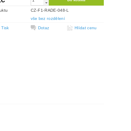
uktu
CZ-F1-RADE-048-L
e
vše bez rozdělení
Tisk
Dotaz
Hlídat cenu