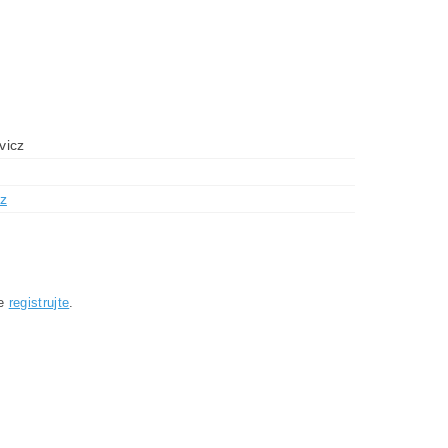
vicz
z
se
registrujte
.