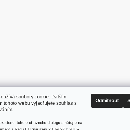
oužívá soubory cookie. Dalším
PaperModel.cz
Odmítnout
S
 tohoto webu vyjadřujete souhlas s
íváním.
existenci tohoto otravného dialogu směřujte na
ament a Radu EU (nařízení 2016/697 z 2016-