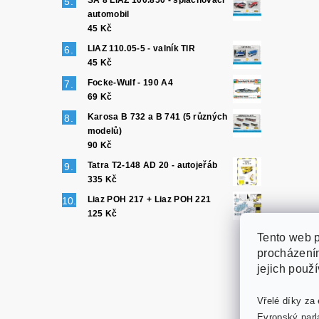
SA 8 LIAZ 100.850 - splachovací
automobil
45 Kč
LIAZ 110.05-5 - valník TIR
45 Kč
Focke-Wulf - 190 A4
69 Kč
Karosa B 732 a B 741 (5 různých
modelů)
90 Kč
Tatra T2-148 AD 20 - autojeřáb
335 Kč
Liaz POH 217 + Liaz POH 221
125 Kč
Tento web p
procházením
jejich použ
Vřelé díky za 
Evropský parl