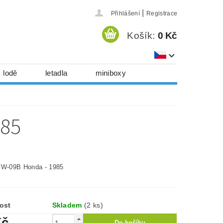
|
Přihlášení
Registrace
Košík:
0 Kč
lodě
letadla
miniboxy
házedla, foukadla
hy, časopisy...
985
 download
série
Kontakty
FW-09B Honda - 1985
ost
Skladem
(2 ks)
Kč