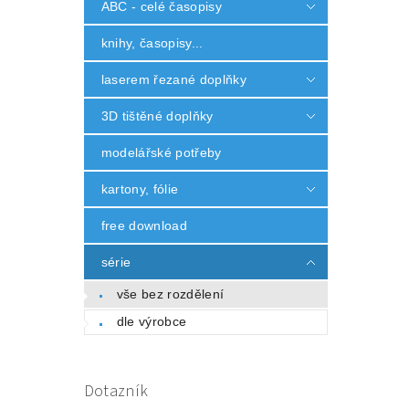
ABC - celé časopisy
knihy, časopisy...
laserem řezané doplňky
3D tištěné doplňky
modelářské potřeby
kartony, fólie
free download
série
vše bez rozdělení
dle výrobce
Dotazník