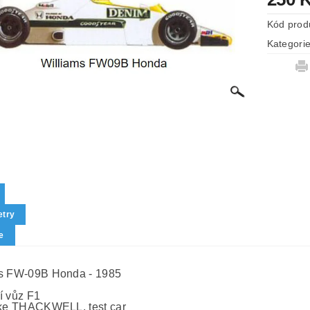
Kód prod
Kategori
try
e
s FW-09B Honda - 1985
í vůz F1
ike THACKWELL, test car