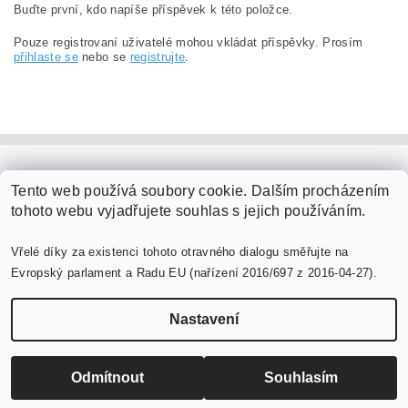
Buďte první, kdo napíše příspěvek k této položce.
Pouze registrovaní uživatelé mohou vkládat příspěvky. Prosím
přihlaste se
nebo se
registrujte
.
PaperModel.cz
Tento web používá soubory cookie. Dalším procházením
tohoto webu vyjadřujete souhlas s jejich používáním.
Vřelé díky za existenci tohoto otravného dialogu směřujte na
Evropský parlament a Radu EU (nařízení 2016/697 z 2016-04-27).
Nastavení
Upravit nastavení cookies
2026 ©
PaperModel.cz
, všechna práva vyhrazena
Vytvořil Shoptet
Odmítnout
Souhlasím
-->