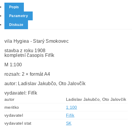
Popis
Parametry
Diskuze
vila Hygiea - Starý Smokovec
stavba z roku 1908
kompletní časopis Fifík
M 1:100
rozsah: 2 × formát A4
autor: Ladislav Jakubčo, Oto Jalovčík
vydavatel: Fifík
autor
Ladislav Jakubčo, Oto Jalovčík
meritko
1:100
vydavatel
Fifík
vydavatel stat
SK