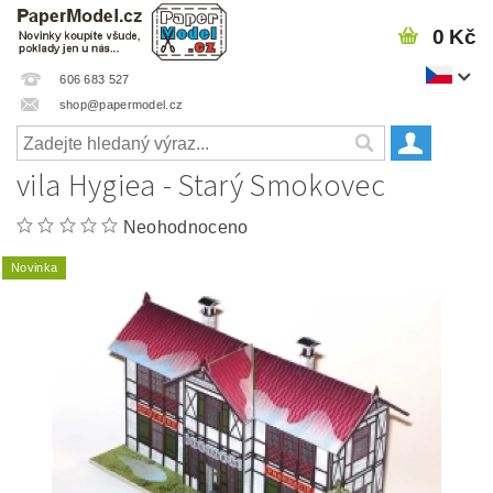
0 Kč
606 683 527
shop@papermodel.cz
vila Hygiea - Starý Smokovec
Neohodnoceno
Novinka