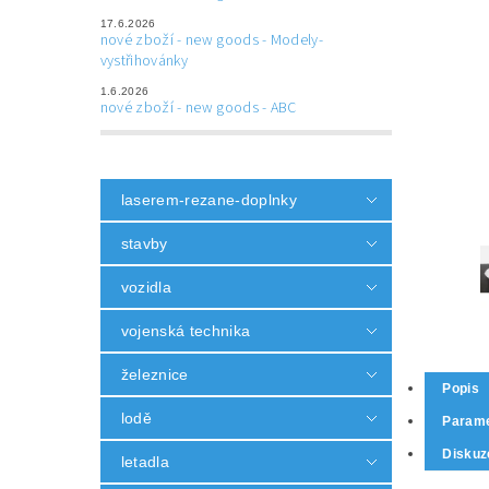
17.6.2026
nové zboží - new goods - Modely-
vystřihovánky
1.6.2026
nové zboží - new goods - ABC
laserem-rezane-doplnky
stavby
vozidla
vojenská technika
železnice
Popis
lodě
Parame
Diskuz
letadla