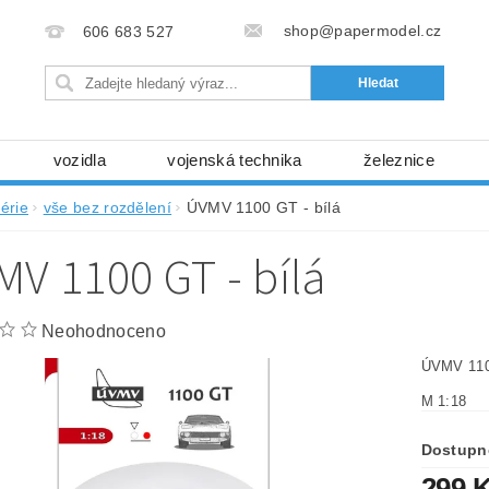
shop@papermodel.cz
606 683 527
vozidla
vojenská technika
železnice
my, stavební stroje
kosmická technika
příroda
érie
vše bez rozdělení
ÚVMV 1100 GT - bílá
bez nůžek a lepidla
ABC - celé časopisy
kni
V 1100 GT - bílá
lňky
modelářské potřeby
kartony, fólie
free
Ochrana osobních údajů (GDPR)
Neohodnoceno
ÚVMV 110
M 1:18
Dostupn
299 