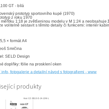
00 GT - bílá
ovenský prototyp sportovního kupé (1970)
rototyp z roku 1970
 měřítku 1:18 je zvětšeninou modelu v M 1:24 a neobsahuje ž
e volitelně sestavit s těmito detaily či funkcemi: interiér kabi
 5,5 × formát A4
Leoš Smrčina
el: SELD Design
é doplňky: fólie na prosklení oken
í info, fotogalerie a detailní návod s fotografiemi - www
sející produkty
Kód:
CZ-SELD-D-24-12W-L