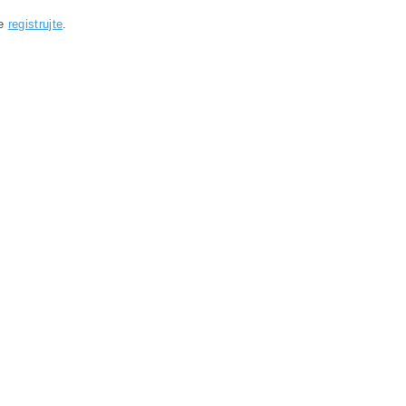
se
registrujte
.