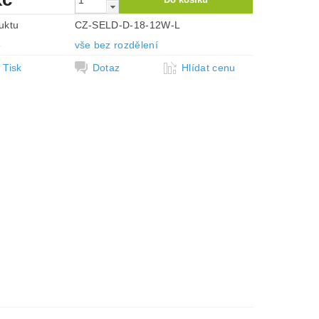
uktu
CZ-SELD-D-18-12W-L
e
vše bez rozdělení
Tisk
Dotaz
Hlídat cenu