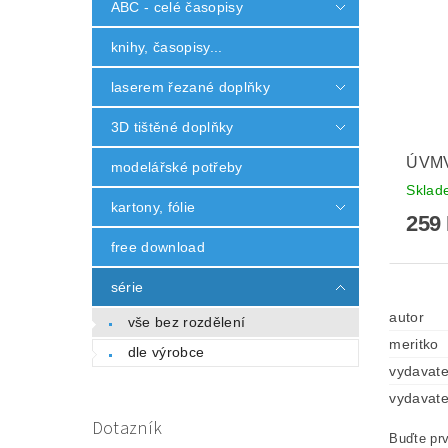
ABC - celé časopisy
knihy, časopisy...
laserem řezané doplňky
3D tištěné doplňky
ÚVMV 
modelářské potřeby
Skla
kartony, fólie
259
free download
série
autor
vše bez rozdělení
meritko
dle výrobce
vydavate
vydavate
Dotazník
Buďte prv