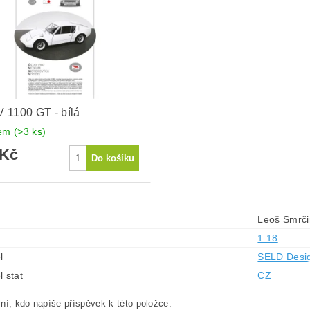
1100 GT - bílá
dem
(>3 ks)
 Kč
Leoš Smrč
1:18
l
SELD Desi
l stat
CZ
ní, kdo napíše příspěvek k této položce.