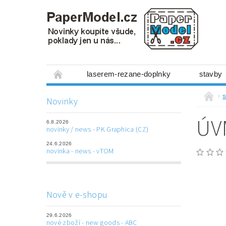
laserem-rezane-doplnky
stavby
miniboxy 1:300
figurky
mechanis
s
Novinky
prostorové obrázky
hry
ostatní
ÚVM
6.8.2026
laserem řezané doplňky
3D tištěné dop
novinky / news - PK Graphica (CZ)
24.6.2026
Napište nám
Obchodní podmínky
novinka - news - vTOM
Nově v e-shopu
29.6.2026
nové zboží - new goods - ABC