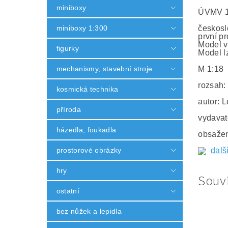
miniboxy
ÚVMV 11
miniboxy 1:300
českosl
první p
Model v
figurky
Model lz
mechanismy, stavební stroje
M 1:18
rozsah:
kosmická technika
autor: 
příroda
vydavat
házedla, foukadla
obsažen
prostorové obrázky
dalš
hry
Souvi
ostatní
bez nůžek a lepidla