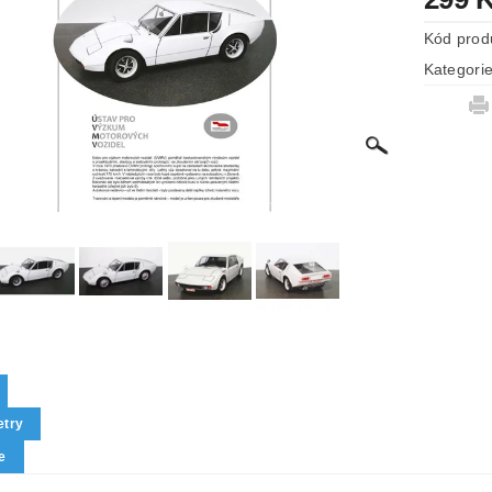
Kód prod
Kategori
try
e