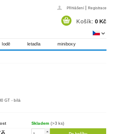
|
Přihlášení
Registrace
Košík:
0 Kč
lodě
letadla
miniboxy
házedla, foukadla
hy, časopisy...
 download
série
Kontakty
0 GT - bílá
ost
Skladem
(>3 ks)
Kč