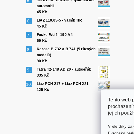
SA 8 LIAZ 100.850 - splachovací
automobil
45 Kč
LIAZ 110.05-5 - valník TIR
45 Kč
Focke-Wulf - 190 A4
69 Kč
Karosa B 732 a B 741 (5 různých
modelů)
90 Kč
Tatra T2-148 AD 20 - autojeřáb
335 Kč
Liaz POH 217 + Liaz POH 221
125 Kč
Tento web p
procházením
jejich použ
Vřelé díky za 
Evropský parl