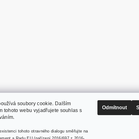
oužívá soubory cookie. Dalším
PaperModel.cz
Odmítnout
S
 tohoto webu vyjadřujete souhlas s
íváním.
existenci tohoto otravného dialogu směřujte na
ament a Radu EU (nařízení 2016/697 z 2016-