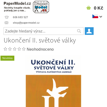
0 Kč
606 683 527
shop@papermodel.cz
Ukončení II. světové války
Neohodnoceno
Novinka