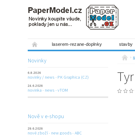
laserem-rezane-doplnky
stavby
miniboxy 1:300
figurky
mechanis
s
Novinky
prostorové obrázky
hry
ostatní
Tyr
6.8.2026
laserem řezané doplňky
3D tištěné dop
novinky / news - PK Graphica (CZ)
24.6.2026
Napište nám
Obchodní podmínky
novinka - news - vTOM
Nově v e-shopu
29.6.2026
nové zboží - new goods - ABC