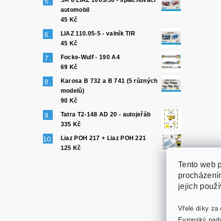
SA 8 LIAZ 100.850 - splachovací
automobil
45 Kč
LIAZ 110.05-5 - valník TIR
45 Kč
Focke-Wulf - 190 A4
69 Kč
Karosa B 732 a B 741 (5 různých
modelů)
90 Kč
Tatra T2-148 AD 20 - autojeřáb
335 Kč
Liaz POH 217 + Liaz POH 221
125 Kč
Tento web p
procházením
jejich použ
Vřelé díky za 
Evropský parl