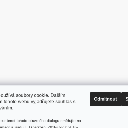
oužívá soubory cookie. Dalším
PaperModel.cz
Odmítnout
S
 tohoto webu vyjadřujete souhlas s
íváním.
existenci tohoto otravného dialogu směřujte na
ament a Radu EU (nařízení 2016/697 z 2016-