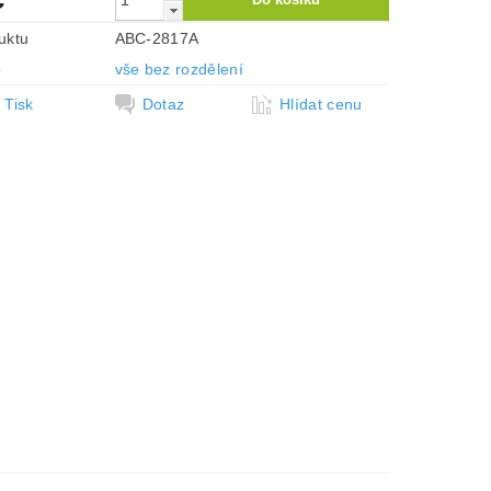
uktu
ABC-2817A
e
vše bez rozdělení
Tisk
Dotaz
Hlídat cenu