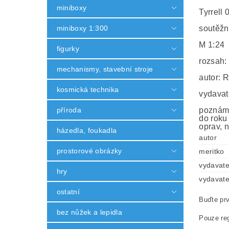
miniboxy
Tyrrell 
miniboxy 1:300
soutěžn
M 1:24
figurky
rozsah:
mechanismy, stavební stroje
autor: 
kosmická technika
vydavat
příroda
poznámk
do roku
oprav, n
házedla, foukadla
autor
prostorové obrázky
meritko
vydavate
hry
vydavate
ostatní
Buďte prv
bez nůžek a lepidla
Pouze reg