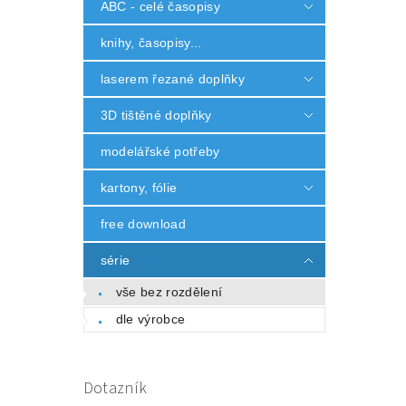
ABC - celé časopisy
knihy, časopisy...
laserem řezané doplňky
3D tištěné doplňky
modelářské potřeby
kartony, fólie
free download
série
vše bez rozdělení
dle výrobce
Dotazník