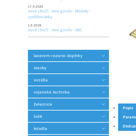
17.6.2026
nové zboží - new goods - Modely-
vystřihovánky
1.6.2026
nové zboží - new goods - ABC
laserem-rezane-doplnky
stavby
vozidla
vojenská technika
železnice
Popis
lodě
Parame
Diskuz
letadla