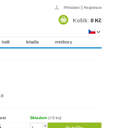
|
Přihlášení
Registrace
Košík:
0 Kč
lodě
letadla
miniboxy
házedla, foukadla
hy, časopisy...
 download
série
Kontakty
11-B
ost
Skladem
(>3 ks)
č