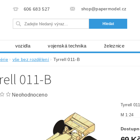
shop@papermodel.cz
606 683 527
vozidla
vojenská technika
železnice
my, stavební stroje
kosmická technika
příroda
érie
vše bez rozdělení
Tyrrell 011-B
bez nůžek a lepidla
ABC - celé časopisy
kni
rell 011-B
lňky
modelářské potřeby
kartony, fólie
free
Ochrana osobních údajů (GDPR)
Neohodnoceno
Tyrrell 0
M 1:24
Dostupn
69 K