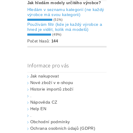
Jak hledám modely určitého výrobce?
Hledám v seznamu kategorií (ne každý
výrobce má svou kategorii)
(51%)
Používám filtr (kde je každý výrobce a
hned je vidět, kolik má modelů)
(49%)
Počet hlasů:
144
Informace pro vás
Jak nakupovat
Nové zboží v e-shopu
Historie importů zboží
.
Nápověda CZ
Help EN
.
Obchodní podmínky
Ochrana osobních údajů (GDPR)