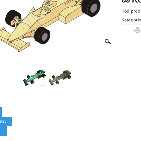
Kód prod
Kategori
try
e