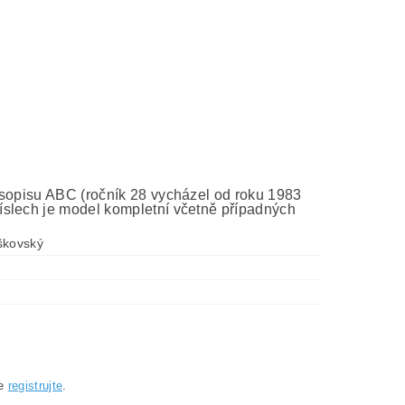
asopisu ABC (ročník 28 vycházel od roku 1983
íslech je model kompletní včetně případných
škovský
se
registrujte
.