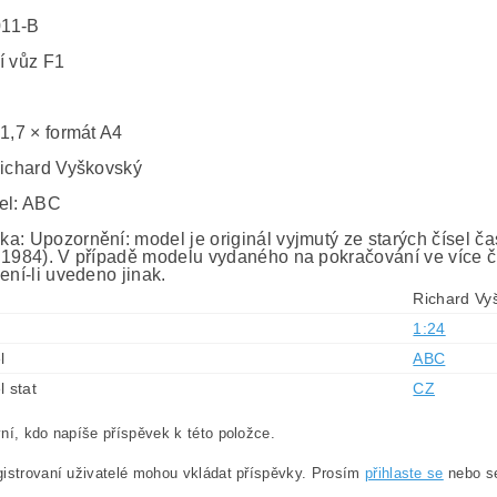
011-B
í vůz F1
 1,7 × formát A4
Richard Vyškovský
el: ABC
a: Upozornění: model je originál vyjmutý ze starých čísel č
 1984). V případě modelu vydaného na pokračování ve více č
ení-li uvedeno jinak.
Richard Vy
1:24
l
ABC
l stat
CZ
ní, kdo napíše příspěvek k této položce.
istrovaní uživatelé mohou vkládat příspěvky. Prosím
přihlaste se
nebo 