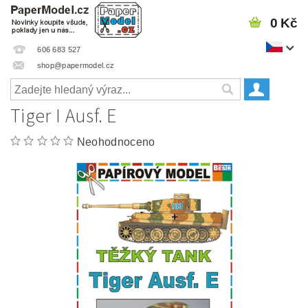
0 Kč
606 683 527
shop@papermodel.cz
Tiger I Ausf. E
Neohodnoceno