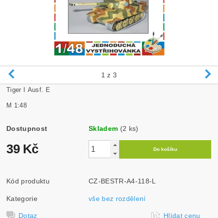
1
z 3
Tiger I Ausf. E
M 1:48
Dostupnost
Skladem
(2 ks)
39 Kč
Kód produktu
CZ-BESTR-A4-118-L
Kategorie
vše bez rozdělení
Dotaz
Hlídat cenu