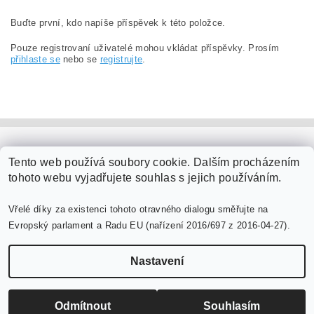
Buďte první, kdo napíše příspěvek k této položce.
Pouze registrovaní uživatelé mohou vkládat příspěvky. Prosím
přihlaste se
nebo se
registrujte
.
PaperModel.cz
Tento web používá soubory cookie. Dalším procházením
tohoto webu vyjadřujete souhlas s jejich používáním.
Vřelé díky za existenci tohoto otravného dialogu směřujte na
Evropský parlament a Radu EU (nařízení 2016/697 z 2016-04-27).
Nastavení
Upravit nastavení cookies
2026 ©
PaperModel.cz
, všechna práva vyhrazena
Vytvořil Shoptet
Odmítnout
Souhlasím