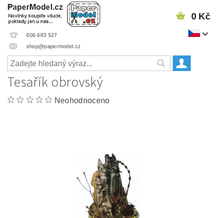
0 Kč
606 683 527
shop@papermodel.cz
Tesařík obrovský
Neohodnoceno