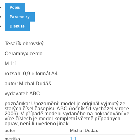
Popis
Parametry
Diskuze
Tesařík obrovský
Cerambyx cerdo
M 1:1
rozsah: 0,9 × formát A4
autor: Michal Dudáš
vydavatel: ABC
poznámka: Upozornění: model je originál vyjmutý ze
starých čísel časopisu ABC (ročník 51 vycházel v roce
2006). V případě modelu vydaného na pokračování ve
více číslech je model kompletní včetně případných
oprav, není-li uvedeno jinak.
autor
Michal Dudáš
meritko
1:1