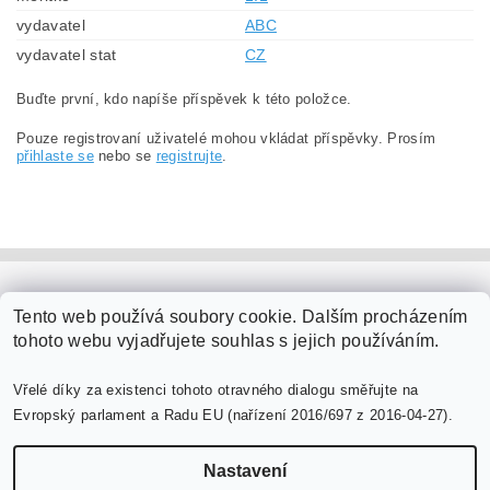
vydavatel
ABC
vydavatel stat
CZ
Buďte první, kdo napíše příspěvek k této položce.
Pouze registrovaní uživatelé mohou vkládat příspěvky. Prosím
přihlaste se
nebo se
registrujte
.
PaperModel.cz
Tento web používá soubory cookie. Dalším procházením
tohoto webu vyjadřujete souhlas s jejich používáním.
Vřelé díky za existenci tohoto otravného dialogu směřujte na
Evropský parlament a Radu EU (nařízení 2016/697 z 2016-04-27).
Nastavení
Upravit nastavení cookies
2026 ©
PaperModel.cz
, všechna práva vyhrazena