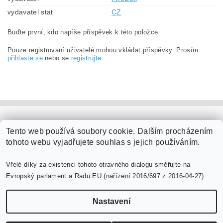
vydavatel stat
CZ
Buďte první, kdo napíše příspěvek k této položce.
Pouze registrovaní uživatelé mohou vkládat příspěvky. Prosím
přihlaste se
nebo se
registrujte
.
PaperModel.cz
Tento web používá soubory cookie. Dalším procházením
tohoto webu vyjadřujete souhlas s jejich používáním.
Vřelé díky za existenci tohoto otravného dialogu směřujte na
Evropský parlament a Radu EU (nařízení 2016/697 z 2016-04-27).
Nastavení
Upravit nastavení cookies
2026 ©
PaperModel.cz
, všechna práva vyhrazena