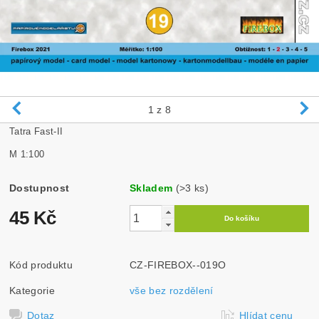
1
z 8
Tatra Fast-II
M 1:100
Dostupnost
Skladem
(>3 ks)
45 Kč
Kód produktu
CZ-FIREBOX--019O
Kategorie
vše bez rozdělení
Dotaz
Hlídat cenu