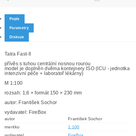
Popis
Parametry
Diskuze
Tatra Fast-II
přívěs s tuhou centrální nosnou rourou
model je doplněn dvěma kontejnery ISO (ICU - jednotka
intenzivní péče + laboratoř lékárny)
M 1:100
rozsah: 1,6 × formát 150 × 230 mm
autor: František Sochor
vydavatel: FireBox
autor
František Sochor
meritko
1:100
vydavatel
FireBox