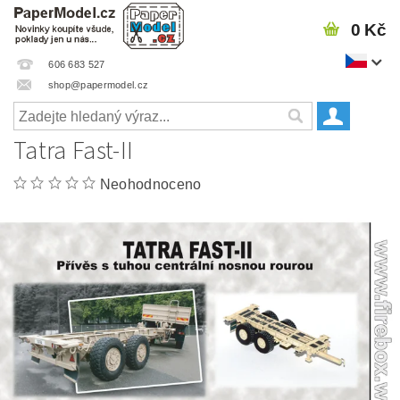
0 Kč
606 683 527
shop@papermodel.cz
Tatra Fast-II
Neohodnoceno