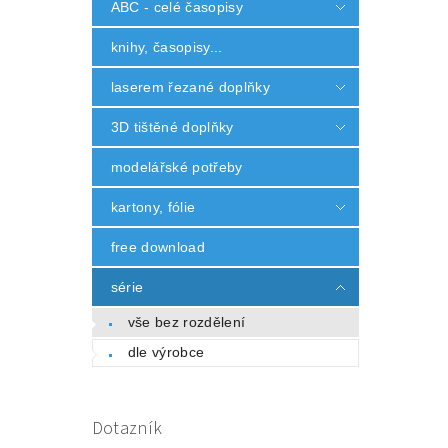
ABC - celé časopisy
knihy, časopisy...
laserem řezané doplňky
3D tištěné doplňky
modelářské potřeby
kartony, fólie
free download
série
vše bez rozdělení
dle výrobce
Dotazník