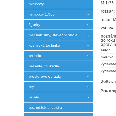
M 1:35
miniboxy
rozsah:
miniboxy 1:300
autor: 
figurky
vydavat
mechanismy, stavební stroje
poznámk
do roku
oprav, n
kosmická technika
autor
příroda
meritko
vydavate
házedla, foukadla
vydavate
prostorové obrázky
Buďte prv
hry
Pouze reg
ostatní
bez nůžek a lepidla