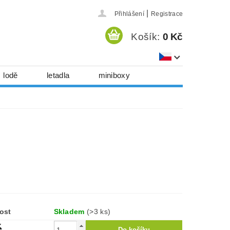
|
Přihlášení
Registrace
Košík:
0 Kč
lodě
letadla
miniboxy
házedla, foukadla
hy, časopisy...
 download
série
Kontakty
ost
Skladem
(>3 ks)
č