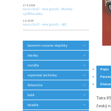
17.6.2026
nové zboží - new goods - Modely-
vystřihovánky
1.6.2026
nové zboží - new goods - ABC
laserem-rezane-doplnky
stavby
vozidla
Popis
vojenská technika
Parame
Diskuz
železnice
lodě
Tatra 8
letadla
český n