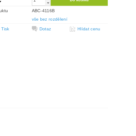
uktu
ABC-4116B
e
vše bez rozdělení
Tisk
Dotaz
Hlídat cenu