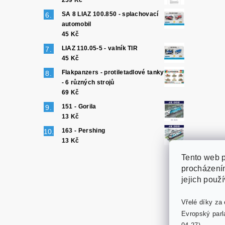
259 Kč
SA 8 LIAZ 100.850 - splachovací
automobil
45 Kč
LIAZ 110.05-5 - valník TIR
45 Kč
Flakpanzers - protiletadlové tanky
- 6 různých strojů
69 Kč
151 - Gorila
13 Kč
163 - Pershing
13 Kč
Tento web p
procházením
jejich použ
Vřelé díky za 
Evropský parl