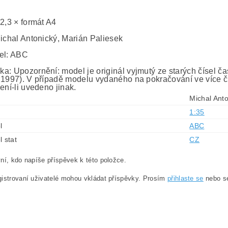
 2,3 × formát A4
Michal Antonický, Marián Paliesek
el: ABC
a: Upozornění: model je originál vyjmutý ze starých čísel č
 1997). V případě modelu vydaného na pokračování ve více č
ení-li uvedeno jinak.
Michal Anto
1:35
l
ABC
l stat
CZ
ní, kdo napíše příspěvek k této položce.
istrovaní uživatelé mohou vkládat příspěvky. Prosím
přihlaste se
nebo 