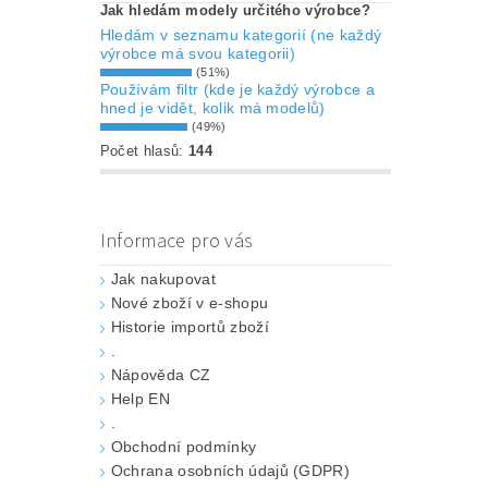
Jak hledám modely určitého výrobce?
Hledám v seznamu kategorií (ne každý
výrobce má svou kategorii)
(51%)
Používám filtr (kde je každý výrobce a
hned je vidět, kolik má modelů)
(49%)
Počet hlasů:
144
Informace pro vás
Jak nakupovat
Nové zboží v e-shopu
Historie importů zboží
.
Nápověda CZ
Help EN
.
Obchodní podmínky
Ochrana osobních údajů (GDPR)