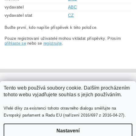
vydavatel
ABC
vydavatel stat
CZ
Buďte první, kdo napíše příspěvek k této položce.
Pouze registrovaní uživatelé mohou vkládat příspěvky. Prosím
přihlaste se
nebo se
registrujte
.
PaperModel.cz
Tento web používá soubory cookie. Dalším procházením
tohoto webu vyjadřujete souhlas s jejich používáním.
Vřelé díky za existenci tohoto otravného dialogu směřujte na
Evropský parlament a Radu EU (nařízení 2016/697 z 2016-04-27).
Nastavení
Upravit nastavení cookies
2026 ©
PaperModel.cz
, všechna práva vyhrazena