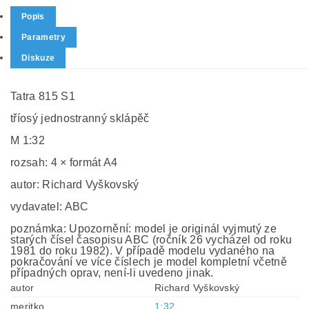
Popis
Parametry
Diskuze
Tatra 815 S1
tříosý jednostranný sklápěč
M 1:32
rozsah: 4 × formát A4
autor: Richard Vyškovský
vydavatel: ABC
poznámka: Upozornění: model je originál vyjmutý ze
starých čísel časopisu ABC (ročník 26 vycházel od roku
1981 do roku 1982). V případě modelu vydaného na
pokračování ve více číslech je model kompletní včetně
případných oprav, není-li uvedeno jinak.
autor
Richard Vyškovský
meritko
1:32