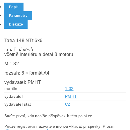
Popis
Parametry
Diskuze
Tatra 148 NTt 6x6
tahač návěsů
včetně interiéru a detailů motoru
M 1:32
rozsah: 6 × formát A4
vydavatel: PMHT
meritko
1:32
vydavatel
PMHT
vydavatel stat
CZ
Buďte první, kdo napíše příspěvek k této položce.
Pouze registrovaní uživatelé mohou vkládat příspěvky. Prosím