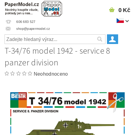
0 Kč
606 683 527
shop@papermodel.cz
T-34/76 model 1942 - service 8
panzer division
Neohodnoceno