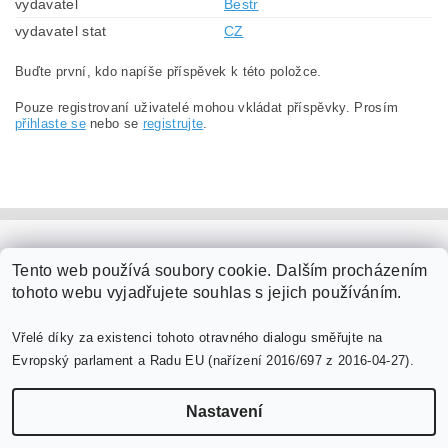
vydavatel
Bestr
vydavatel stat
CZ
Buďte první, kdo napíše příspěvek k této položce.
Pouze registrovaní uživatelé mohou vkládat příspěvky. Prosím
přihlaste se
nebo se
registrujte
.
PaperModel.cz
Tento web používá soubory cookie. Dalším procházením
tohoto webu vyjadřujete souhlas s jejich používáním.
Vřelé díky za existenci tohoto otravného dialogu směřujte na
Evropský parlament a Radu EU (nařízení 2016/697 z 2016-04-27).
Nastavení
Upravit nastavení cookies
2026 ©
PaperModel.cz
, všechna práva vyhrazena