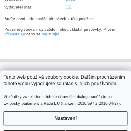
vydavatel stat
CZ
Buďte první, kdo napíše příspěvek k této položce.
Pouze registrovaní uživatelé mohou vkládat příspěvky. Prosím
přihlaste se
nebo se
registrujte
.
PaperModel.cz
Tento web používá soubory cookie. Dalším procházením
tohoto webu vyjadřujete souhlas s jejich používáním.
Vřelé díky za existenci tohoto otravného dialogu směřujte na
Evropský parlament a Radu EU (nařízení 2016/697 z 2016-04-27).
Nastavení
Upravit nastavení cookies
2026 ©
PaperModel.cz
, všechna práva vyhrazena