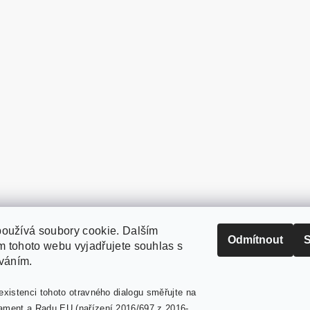
oužívá soubory cookie. Dalším
PaperModel.cz
Odmítnout
S
 tohoto webu vyjadřujete souhlas s
íváním.
existenci tohoto otravného dialogu směřujte na
ament a Radu EU (nařízení 2016/697 z 2016-