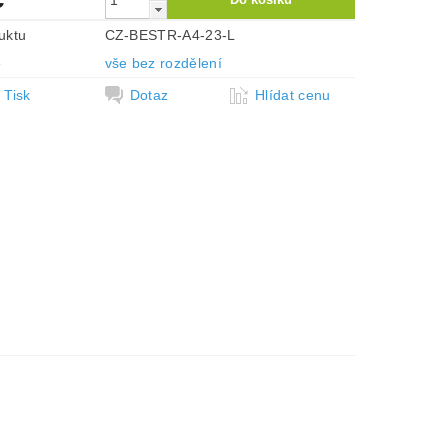
uktu
CZ-BESTR-A4-23-L
e
vše bez rozdělení
Tisk
Dotaz
Hlídat cenu