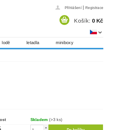
|
Přihlášení
Registrace
Košík:
0 Kč
lodě
letadla
miniboxy
házedla, foukadla
hy, časopisy...
 download
série
Kontakty
ost
Skladem
(>3 ks)
č