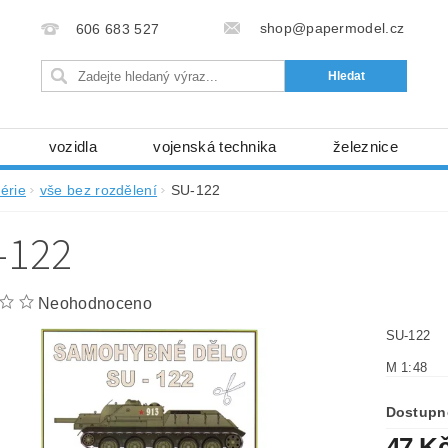
shop@papermodel.cz
606 683 527
vozidla
vojenská technika
železnice
my, stavební stroje
kosmická technika
příroda
érie
vše bez rozdělení
SU-122
bez nůžek a lepidla
ABC - celé časopisy
kni
-122
lňky
modelářské potřeby
kartony, fólie
free
Ochrana osobních údajů (GDPR)
Neohodnoceno
SU-122
M 1:48
Dostupn
47 K