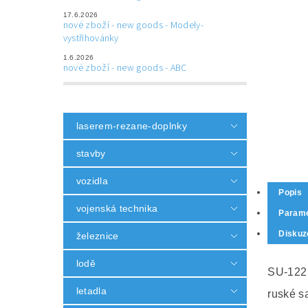
17.6.2026
nové zboží - new goods - Modely-
vystřihovánky
1.6.2026
nové zboží - new goods - ABC
laserem-rezane-doplnky
stavby
vozidla
Popis
vojenská technika
Parame
Diskuz
železnice
lodě
SU-122
letadla
ruské s