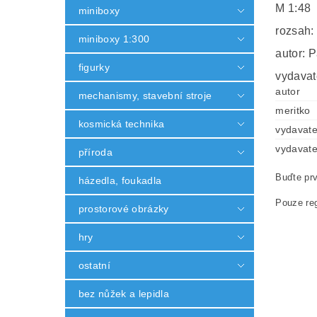
M 1:48
miniboxy
rozsah:
miniboxy 1:300
autor: P
figurky
vydavat
autor
mechanismy, stavební stroje
meritko
kosmická technika
vydavate
vydavate
příroda
Buďte prv
házedla, foukadla
Pouze reg
prostorové obrázky
hry
ostatní
bez nůžek a lepidla