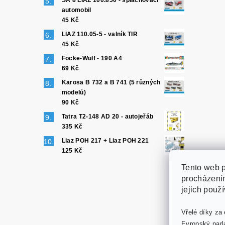
SA 8 LIAZ 100.850 - splachovací
automobil
45 Kč
LIAZ 110.05-5 - valník TIR
45 Kč
Focke-Wulf - 190 A4
69 Kč
Karosa B 732 a B 741 (5 různých
modelů)
90 Kč
Tatra T2-148 AD 20 - autojeřáb
335 Kč
Liaz POH 217 + Liaz POH 221
125 Kč
Tento web p
procházením
jejich použ
Vřelé díky za 
Evropský parl