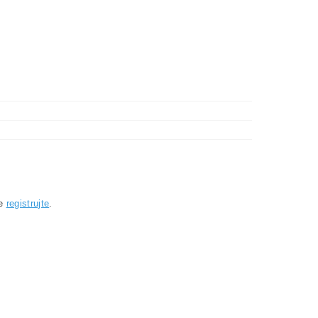
se
registrujte
.