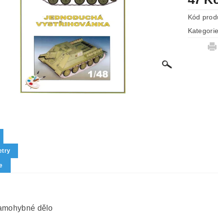
Kód prod
Kategori
try
e
amohybné dělo