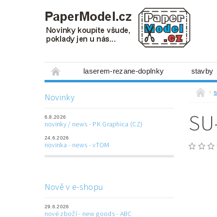
laserem-rezane-doplnky
stavby
miniboxy 1:300
figurky
mechanis
s
Novinky
prostorové obrázky
hry
ostatní
SU
6.8.2026
laserem řezané doplňky
3D tištěné dop
novinky / news - PK Graphica (CZ)
24.6.2026
Napište nám
Obchodní podmínky
novinka - news - vTOM
Nově v e-shopu
29.6.2026
nové zboží - new goods - ABC