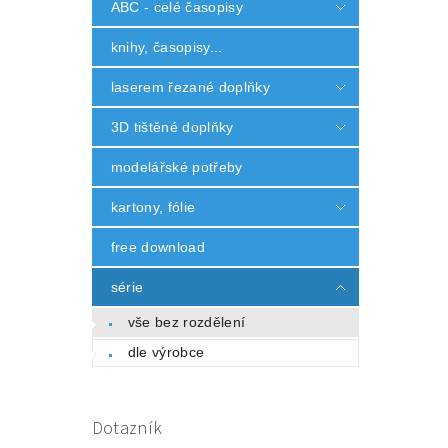
ABC - celé časopisy
knihy, časopisy...
laserem řezané doplňky
3D tištěné doplňky
modelářské potřeby
kartony, fólie
free download
série
vše bez rozdělení
dle výrobce
Dotazník