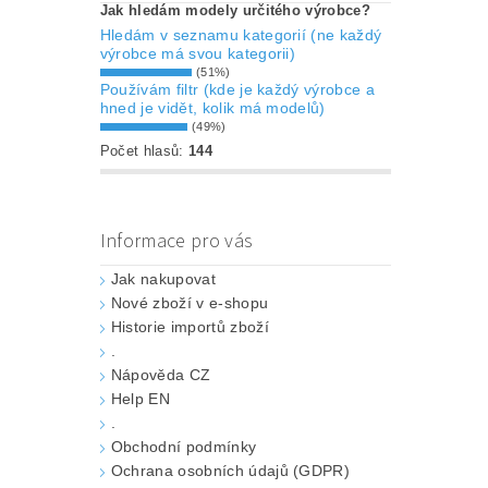
Jak hledám modely určitého výrobce?
Hledám v seznamu kategorií (ne každý
výrobce má svou kategorii)
(51%)
Používám filtr (kde je každý výrobce a
hned je vidět, kolik má modelů)
(49%)
Počet hlasů:
144
Informace pro vás
Jak nakupovat
Nové zboží v e-shopu
Historie importů zboží
.
Nápověda CZ
Help EN
.
Obchodní podmínky
Ochrana osobních údajů (GDPR)