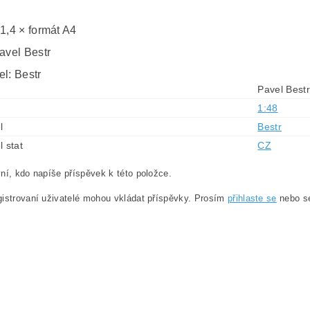
 1,4 × formát A4
avel Bestr
el: Bestr
Pavel Bestr
1:48
l
Bestr
l stat
CZ
ní, kdo napíše příspěvek k této položce.
istrovaní uživatelé mohou vkládat příspěvky. Prosím
přihlaste se
nebo 