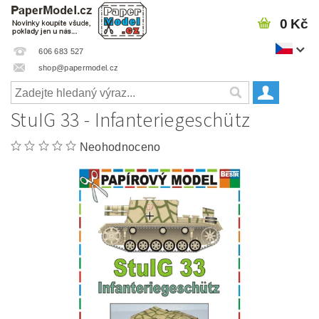
0 Kč
606 683 527
shop@papermodel.cz
StuIG 33 - Infanteriegeschütz
Neohodnoceno