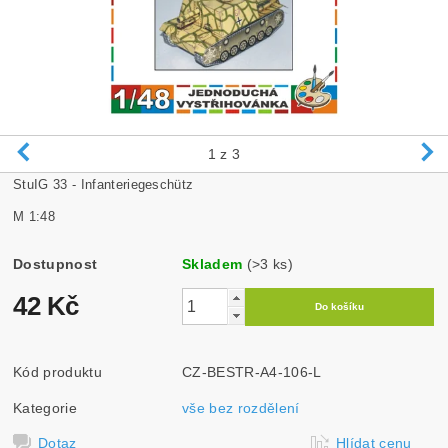
1
z 3
StuIG 33 - Infanteriegeschütz
M 1:48
Dostupnost
Skladem
(>3 ks)
42 Kč
Kód produktu
CZ-BESTR-A4-106-L
Kategorie
vše bez rozdělení
Dotaz
Hlídat cenu