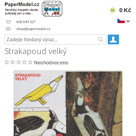
0 Kč
606 683 527
shop@papermodel.cz
Strakapoud velký
Neohodnoceno