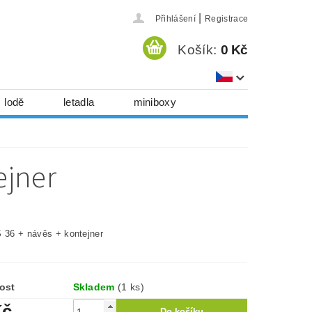
|
Přihlášení
Registrace
Košík:
0 Kč
lodě
letadla
miniboxy
házedla, foukadla
hy, časopisy...
ejner
 download
série
Kontakty
S 36 + návěs + kontejner
ost
Skladem
(1 ks)
Kč