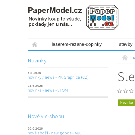
laserem-rezane-doplnky
stavby
miniboxy 1:300
figurky
mechanis
s
Novinky
prostorové obrázky
hry
ostatní
Ste
6.8.2026
laserem řezané doplňky
3D tištěné dop
novinky / news - PK Graphica (CZ)
24.6.2026
Napište nám
Obchodní podmínky
novinka - news - vTOM
Novinka
Nově v e-shopu
29.6.2026
nové zboží - new goods - ABC