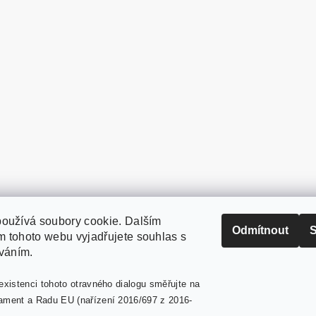
oužívá soubory cookie. Dalším
PaperModel.cz
Odmítnout
S
 tohoto webu vyjadřujete souhlas s
íváním.
existenci tohoto otravného dialogu směřujte na
ament a Radu EU (nařízení 2016/697 z 2016-