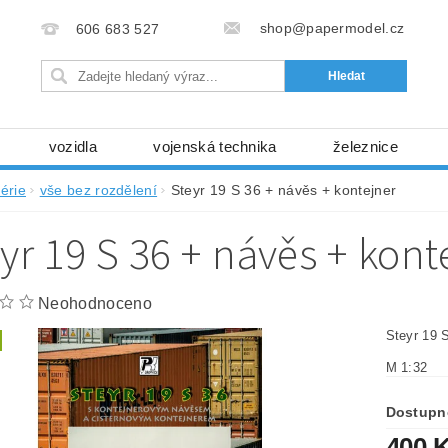
shop@papermodel.cz
606 683 527
vozidla
vojenská technika
železnice
my, stavební stroje
kosmická technika
příroda
érie
vše bez rozdělení
Steyr 19 S 36 + návěs + kontejner
bez nůžek a lepidla
ABC - celé časopisy
kni
yr 19 S 36 + návěs + kont
lňky
modelářské potřeby
kartony, fólie
free
Ochrana osobních údajů (GDPR)
Neohodnoceno
Steyr 19 
M 1:32
Dostupn
400 