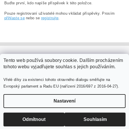
Buďte první, kdo napíše příspěvek k této položce.
Pouze registrovaní uživatelé mohou vkládat příspěvky. Prosím
přihlaste se
nebo se
registrujte
.
PaperModel.cz
Tento web používá soubory cookie. Dalším procházením
tohoto webu vyjadřujete souhlas s jejich používáním.
Vřelé díky za existenci tohoto otravného dialogu směřujte na
Evropský parlament a Radu EU (nařízení 2016/697 z 2016-04-27).
Nastavení
Upravit nastavení cookies
2026 ©
PaperModel.cz
, všechna práva vyhrazena
Vytvořil Shoptet
Odmítnout
Souhlasím
-->