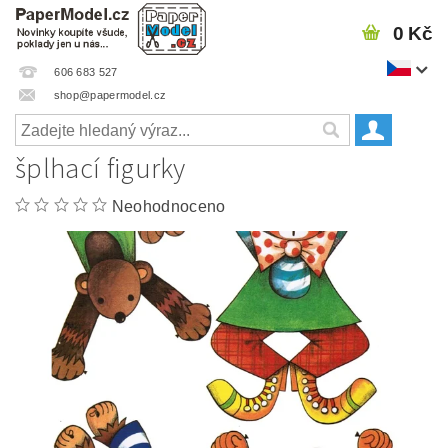
0 Kč
606 683 527
shop@papermodel.cz
šplhací figurky
Neohodnoceno