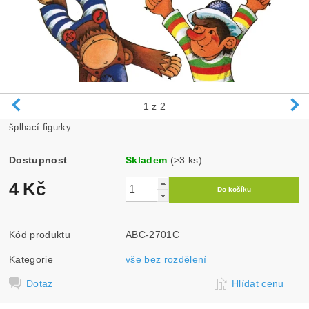
1
z 2
šplhací figurky
Dostupnost
Skladem
(>3 ks)
4 Kč
Kód produktu
ABC-2701C
Kategorie
vše bez rozdělení
Dotaz
Hlídat cenu