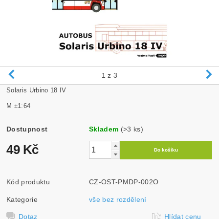
1
z 3
Solaris Urbino 18 IV
M ±1:64
Dostupnost
Skladem
(>3 ks)
49 Kč
Kód produktu
CZ-OST-PMDP-002O
Kategorie
vše bez rozdělení
Dotaz
Hlídat cenu