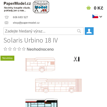
0 Kč
606 683 527
shop@papermodel.cz
Solaris Urbino 18 IV
Neohodnoceno
Novinka