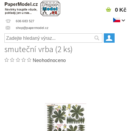
0 Kč
606 683 527
shop@papermodel.cz
smuteční vrba (2 ks)
Neohodnoceno