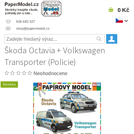
0 Kč
606 683 527
shop@papermodel.cz
Škoda Octavia + Volkswagen
Transporter (Policie)
Neohodnoceno
Novinka