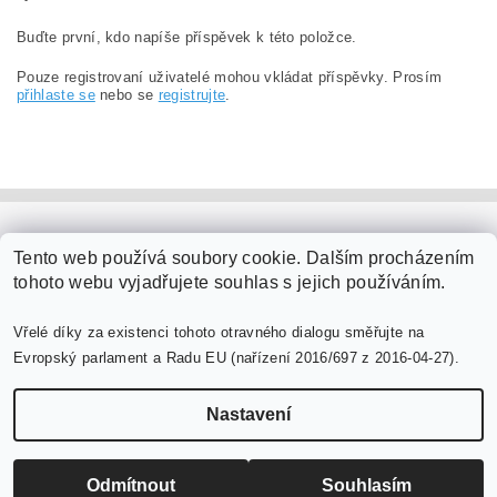
Buďte první, kdo napíše příspěvek k této položce.
Pouze registrovaní uživatelé mohou vkládat příspěvky. Prosím
přihlaste se
nebo se
registrujte
.
PaperModel.cz
Tento web používá soubory cookie. Dalším procházením
tohoto webu vyjadřujete souhlas s jejich používáním.
Vřelé díky za existenci tohoto otravného dialogu směřujte na
Evropský parlament a Radu EU (nařízení 2016/697 z 2016-04-27).
Nastavení
Upravit nastavení cookies
2026 ©
PaperModel.cz
, všechna práva vyhrazena
Vytvořil Shoptet
Odmítnout
Souhlasím