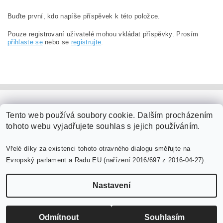
Buďte první, kdo napíše příspěvek k této položce.
Pouze registrovaní uživatelé mohou vkládat příspěvky. Prosím
přihlaste se
nebo se
registrujte
.
PaperModel.cz
Tento web používá soubory cookie. Dalším procházením
tohoto webu vyjadřujete souhlas s jejich používáním.
Vřelé díky za existenci tohoto otravného dialogu směřujte na
Evropský parlament a Radu EU (nařízení 2016/697 z 2016-04-27).
Nastavení
Upravit nastavení cookies
2026 ©
PaperModel.cz
, všechna práva vyhrazena
Vytvořil Shoptet
Odmítnout
Souhlasím