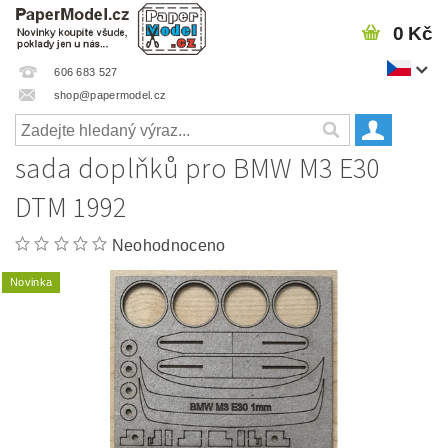
0 Kč
606 683 527
shop@papermodel.cz
sada doplňků pro BMW M3 E30
DTM 1992
Neohodnoceno
Novinka