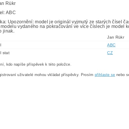
Jan Rükr
el: ABC
a: Upozornění: model je originál vyjmutý ze starých čísel č
 modelu vydaného na pokračování ve více číslech je model ko
 jinak.
Jan Rükr
l
ABC
l stat
CZ
ní, kdo napíše příspěvek k této položce.
istrovaní uživatelé mohou vkládat příspěvky. Prosím
přihlaste se
nebo 