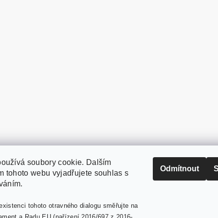
oužívá soubory cookie. Dalším
PaperModel.cz
Odmítnout
S
 tohoto webu vyjadřujete souhlas s
íváním.
existenci tohoto otravného dialogu směřujte na
ament a Radu EU (nařízení 2016/697 z 2016-