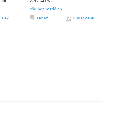
uktu
ABC-6418A
e
vše bez rozdělení
Tisk
Dotaz
Hlídat cenu