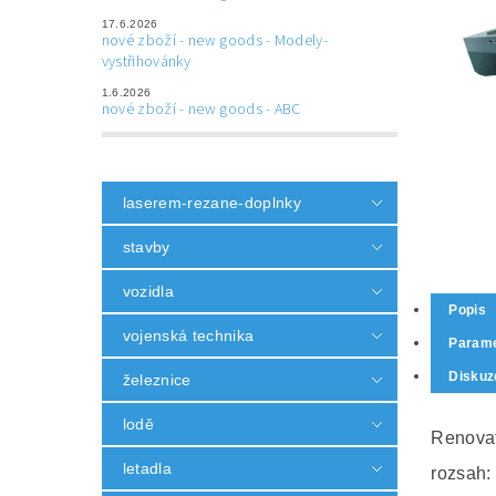
17.6.2026
nové zboží - new goods - Modely-
vystřihovánky
1.6.2026
nové zboží - new goods - ABC
laserem-rezane-doplnky
stavby
vozidla
Popis
vojenská technika
Parame
Diskuz
železnice
lodě
Renovat
letadla
rozsah: