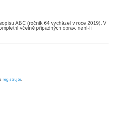
asopisu ABC (ročník 64 vycházel v roce 2019). V
mpletní včetně případných oprav, není-li
se
registrujte
.