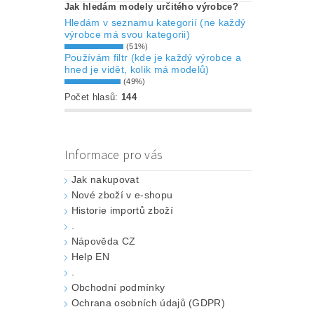
Jak hledám modely určitého výrobce?
Hledám v seznamu kategorií (ne každý
výrobce má svou kategorii)
(51%)
Používám filtr (kde je každý výrobce a
hned je vidět, kolik má modelů)
(49%)
Počet hlasů:
144
Informace pro vás
Jak nakupovat
Nové zboží v e-shopu
Historie importů zboží
.
Nápověda CZ
Help EN
.
Obchodní podmínky
Ochrana osobních údajů (GDPR)