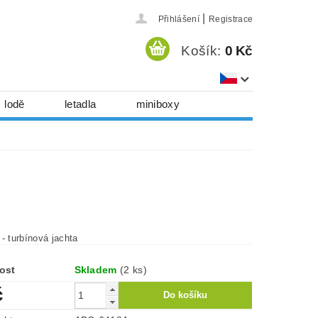
|
Přihlášení
Registrace
Košík:
0 Kč
lodě
letadla
miniboxy
házedla, foukadla
hy, časopisy...
a
 download
série
Kontakty
- turbínová jachta
ost
Skladem
(2 ks)
č