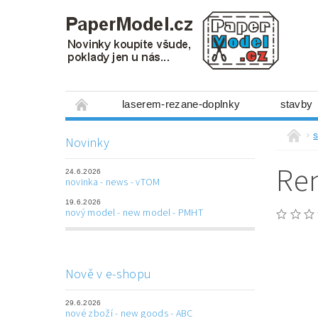
laserem-rezane-doplnky
stavby
miniboxy 1:300
figurky
mechanis
s
Novinky
prostorové obrázky
hry
ostatní
Ren
24.6.2026
laserem řezané doplňky
3D tištěné dop
novinka - news - vTOM
19.6.2026
Napište nám
Obchodní podmínky
nový model - new model - PMHT
Nově v e-shopu
29.6.2026
nové zboží - new goods - ABC