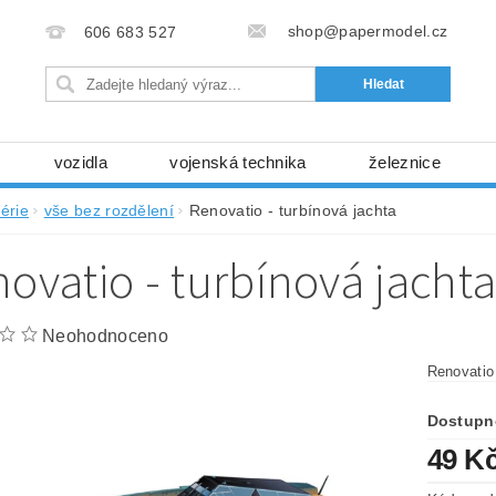
shop@papermodel.cz
606 683 527
vozidla
vojenská technika
železnice
my, stavební stroje
kosmická technika
příroda
érie
vše bez rozdělení
Renovatio - turbínová jachta
bez nůžek a lepidla
ABC - celé časopisy
kni
ovatio - turbínová jacht
lňky
modelářské potřeby
kartony, fólie
free
Ochrana osobních údajů (GDPR)
Neohodnoceno
Renovatio 
Dostupn
49 K