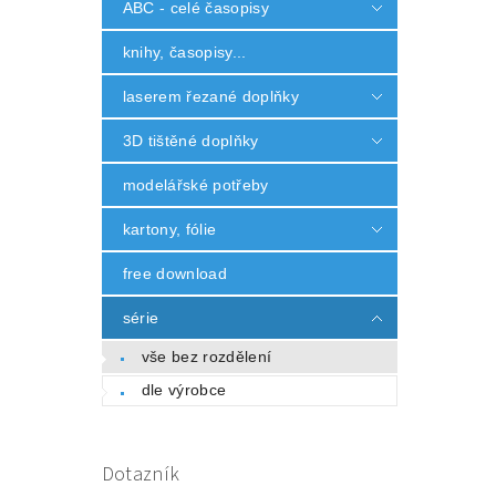
ABC - celé časopisy
knihy, časopisy...
laserem řezané doplňky
3D tištěné doplňky
modelářské potřeby
kartony, fólie
free download
série
vše bez rozdělení
dle výrobce
Dotazník