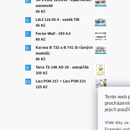
SA 8 LIAZ 100.850 - splachovací
automobil
45 Kč
LIAZ 110.05-5 - valník TIR
45 Kč
Focke-Wulf - 190 A4
69 Kč
Karosa B 732 a B 741 (5 různých
modelů)
90 Kč
Tatra T2-148 AD 20 - autojeřáb
335 Kč
Liaz POH 217 + Liaz POH 221
125 Kč
Tento web p
procházením
jejich použ
Vřelé díky za 
Evropský parl