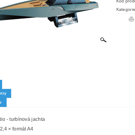
Kód prod
Kategori
try
e
io - turbínová jachta
 2,4 × formát A4