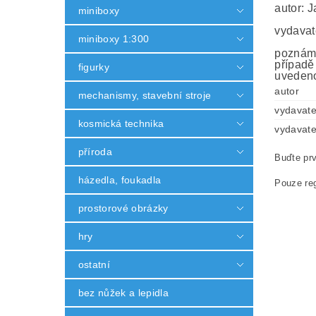
autor: 
miniboxy
vydavat
miniboxy 1:300
poznámk
případě
figurky
uvedeno
autor
mechanismy, stavební stroje
vydavate
kosmická technika
vydavate
příroda
Buďte prv
házedla, foukadla
Pouze reg
prostorové obrázky
hry
ostatní
bez nůžek a lepidla