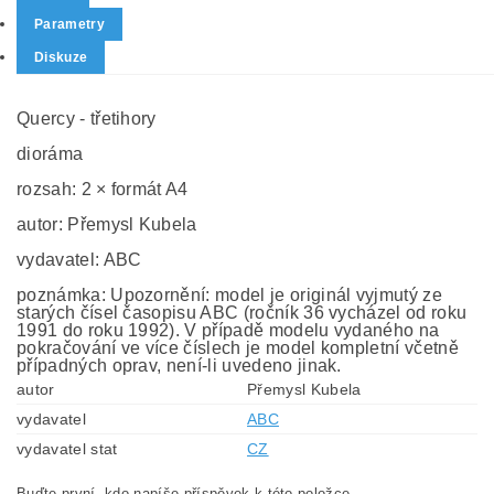
Parametry
Diskuze
Quercy - třetihory
dioráma
rozsah: 2 × formát A4
autor: Přemysl Kubela
vydavatel: ABC
poznámka: Upozornění: model je originál vyjmutý ze
starých čísel časopisu ABC (ročník 36 vycházel od roku
1991 do roku 1992). V případě modelu vydaného na
pokračování ve více číslech je model kompletní včetně
případných oprav, není-li uvedeno jinak.
autor
Přemysl Kubela
vydavatel
ABC
vydavatel stat
CZ
Buďte první, kdo napíše příspěvek k této položce.