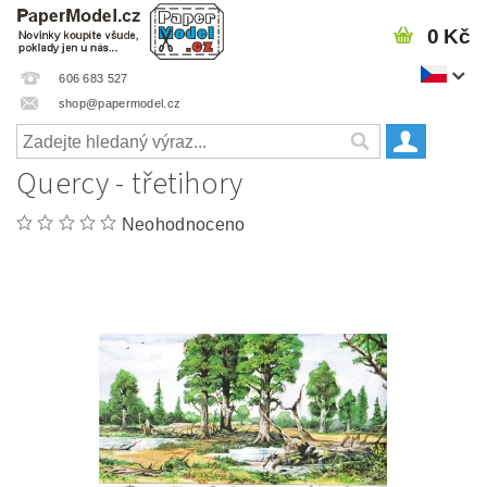
0 Kč
606 683 527
shop@papermodel.cz
Quercy - třetihory
Neohodnoceno