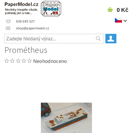
0 Kč
606 683 527
shop@papermodel.cz
Prométheus
Neohodnoceno