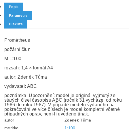
Popis
Parametry
Diskuze
Prométheus
požární člun
M 1:100
rozsah: 1,4 × formát A4
autor: Zdeněk Tůma
vydavatel: ABC
poznámka: Upozornění: model je originál vyjmutý ze
starých čísel časopisu ABC (ročník 31 vycházel od roku
1986 do roku 1987). V případě modelu vydaného na
pokračování ve více číslech je model kompletní včetně
případných oprav, není-li uvedeno jinak.
autor
Zdeněk Tůma
meritko
1:100