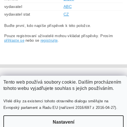
vydavatel
ABC
vydavatel stat
CZ
Buďte první, kdo napíše příspěvek k této položce.
Pouze registrovaní uživatelé mohou vkládat příspěvky. Prosím
přihlaste se
nebo se
registrujte
.
PaperModel.cz
Tento web používá soubory cookie. Dalším procházením
tohoto webu vyjadřujete souhlas s jejich používáním.
Vřelé díky za existenci tohoto otravného dialogu směřujte na
Evropský parlament a Radu EU (nařízení 2016/697 z 2016-04-27).
Nastavení
Upravit nastavení cookies
2026 ©
PaperModel.cz
, všechna práva vyhrazena