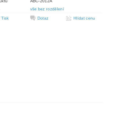
uktu
ABC-2012A
e
vše bez rozdělení
Tisk
Dotaz
Hlídat cenu