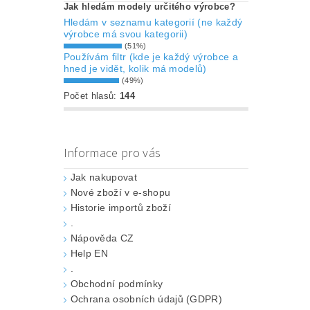
Jak hledám modely určitého výrobce?
Hledám v seznamu kategorií (ne každý
výrobce má svou kategorii)
(51%)
Používám filtr (kde je každý výrobce a
hned je vidět, kolik má modelů)
(49%)
Počet hlasů:
144
Informace pro vás
Jak nakupovat
Nové zboží v e-shopu
Historie importů zboží
.
Nápověda CZ
Help EN
.
Obchodní podmínky
Ochrana osobních údajů (GDPR)