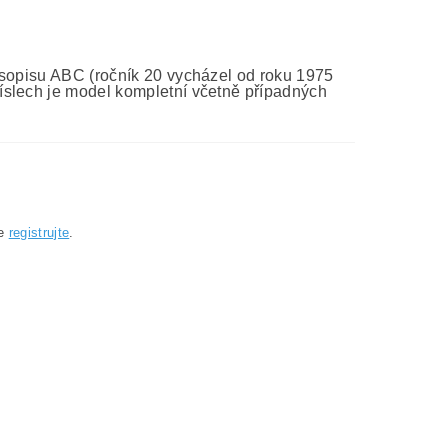
asopisu ABC (ročník 20 vycházel od roku 1975
íslech je model kompletní včetně případných
se
registrujte
.