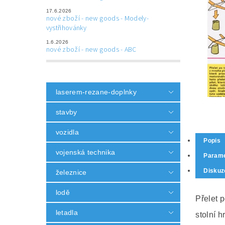
17.6.2026
nové zboží - new goods - Modely-
vystřihovánky
1.6.2026
nové zboží - new goods - ABC
laserem-rezane-doplnky
stavby
vozidla
Popis
vojenská technika
Parame
Diskuz
železnice
lodě
Přelet p
letadla
stolní h