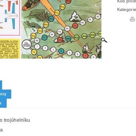
Kód prod
Kategori
try
e
o trojúhelníku
ra