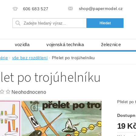
shop@papermodel.cz
606 683 527
vozidla
vojenská technika
železnice
my, stavební stroje
kosmická technika
příroda
érie
vše bez rozdělení
Přelet po trojúhelníku
bez nůžek a lepidla
ABC - celé časopisy
kni
let po trojúhelníku
lňky
modelářské potřeby
kartony, fólie
free
Ochrana osobních údajů (GDPR)
Neohodnoceno
Přelet po 
Dostupn
19 K