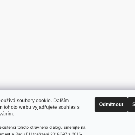
oužívá soubory cookie. Dalším
PaperModel.cz
Odmítnout
S
 tohoto webu vyjadřujete souhlas s
íváním.
existenci tohoto otravného dialogu směřujte na
ament a Radu EU (nařízení 2016/697 z 2016-