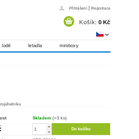
|
Přihlášení
Registrace
Košík:
0 Kč
lodě
letadla
miniboxy
házedla, foukadla
hy, časopisy...
 download
série
Kontakty
trojúhelníku
ost
Skladem
(>3 ks)
č