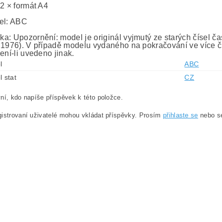
 2 × formát A4
el: ABC
a: Upozornění: model je originál vyjmutý ze starých čísel č
 1976). V případě modelu vydaného na pokračování ve více č
ení-li uvedeno jinak.
l
ABC
l stat
CZ
ní, kdo napíše příspěvek k této položce.
istrovaní uživatelé mohou vkládat příspěvky. Prosím
přihlaste se
nebo 