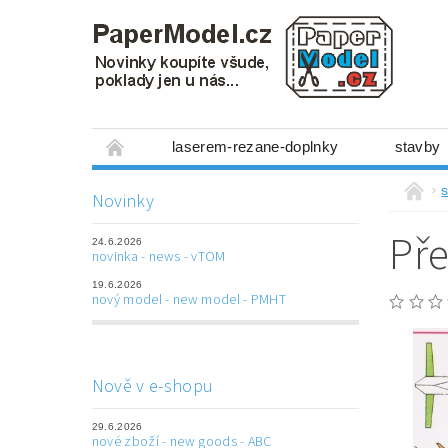
laserem-rezane-doplnky
stavby
miniboxy 1:300
figurky
mechanis
s
Novinky
prostorové obrázky
hry
ostatní
Pře
24.6.2026
laserem řezané doplňky
3D tištěné dop
novinka - news - vTOM
19.6.2026
Napište nám
Obchodní podmínky
nový model - new model - PMHT
Nově v e-shopu
29.6.2026
nové zboží - new goods - ABC