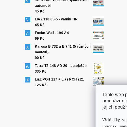
SA 8 LIAZ 100.850 - splachovací
automobil
45 Kč
LIAZ 110.05-5 - valník TIR
45 Kč
Focke-Wulf - 190 A4
69 Kč
Karosa B 732 a B 741 (5 různých
modelů)
90 Kč
Tatra T2-148 AD 20 - autojeřáb
335 Kč
Liaz POH 217 + Liaz POH 221
125 Kč
Tento web p
procházením
jejich použ
Vřelé díky za 
Evropský parl