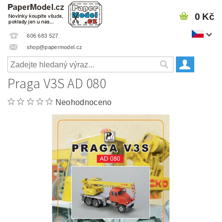
0 Kč
606 683 527
shop@papermodel.cz
Praga V3S AD 080
Neohodnoceno