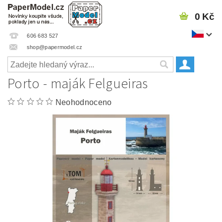
0 Kč
606 683 527
shop@papermodel.cz
Porto - maják Felgueiras
Neohodnoceno