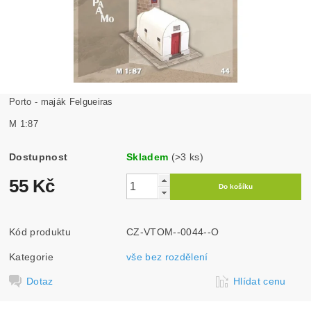
Porto - maják Felgueiras
M 1:87
Dostupnost
Skladem
(>3 ks)
55 Kč
Kód produktu
CZ-VTOM--0044--O
Kategorie
vše bez rozdělení
Dotaz
Hlídat cenu