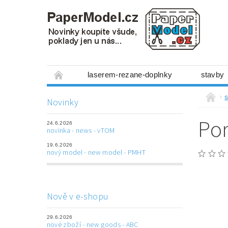
laserem-rezane-doplnky
stavby
miniboxy 1:300
figurky
mechanis
s
Novinky
prostorové obrázky
hry
ostatní
Po
24.6.2026
laserem řezané doplňky
3D tištěné dop
novinka - news - vTOM
19.6.2026
Napište nám
Obchodní podmínky
nový model - new model - PMHT
Nově v e-shopu
29.6.2026
nové zboží - new goods - ABC