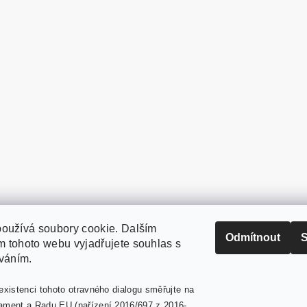
oužívá soubory cookie. Dalším
PaperModel.cz
Odmítnout
S
 tohoto webu vyjadřujete souhlas s
íváním.
existenci tohoto otravného dialogu směřujte na
ament a Radu EU (nařízení 2016/697 z 2016-