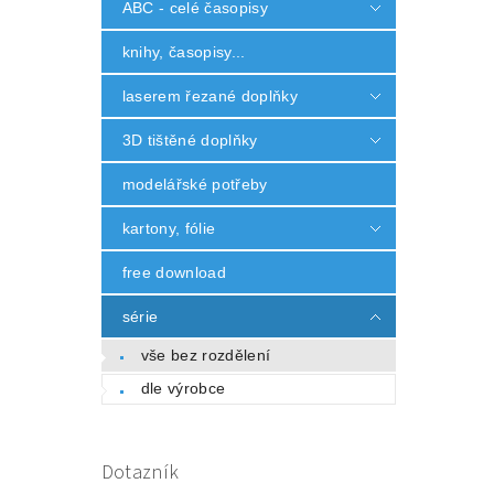
ABC - celé časopisy
knihy, časopisy...
laserem řezané doplňky
3D tištěné doplňky
modelářské potřeby
kartony, fólie
free download
série
vše bez rozdělení
dle výrobce
Dotazník