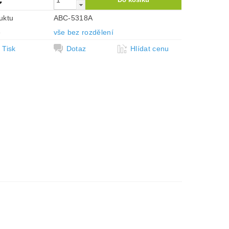
uktu
ABC-5318A
e
vše bez rozdělení
Tisk
Dotaz
Hlídat cenu