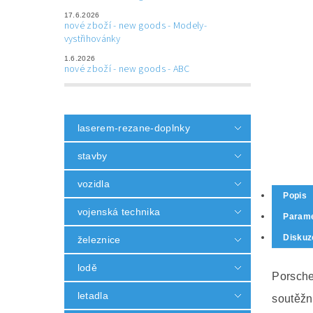
17.6.2026
nové zboží - new goods - Modely-
vystřihovánky
1.6.2026
nové zboží - new goods - ABC
laserem-rezane-doplnky
stavby
vozidla
Popis
vojenská technika
Parame
Diskuz
železnice
lodě
Porsch
letadla
soutěžn