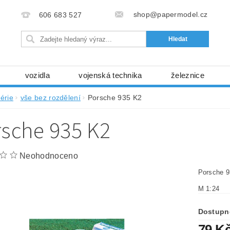
shop@papermodel.cz
606 683 527
vozidla
vojenská technika
železnice
my, stavební stroje
kosmická technika
příroda
érie
vše bez rozdělení
Porsche 935 K2
bez nůžek a lepidla
ABC - celé časopisy
kni
rsche 935 K2
lňky
modelářské potřeby
kartony, fólie
free
Ochrana osobních údajů (GDPR)
Neohodnoceno
Porsche 
M 1:24
Dostupn
79 K