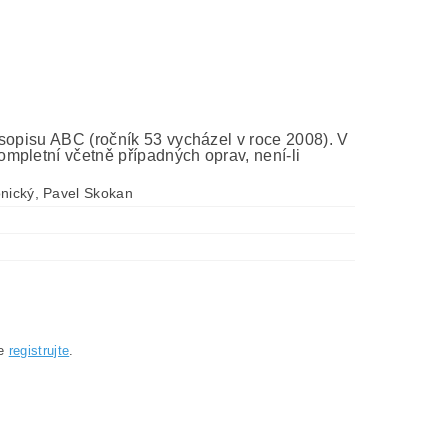
asopisu ABC (ročník 53 vycházel v roce 2008). V
mpletní včetně případných oprav, není-li
onický, Pavel Skokan
se
registrujte
.