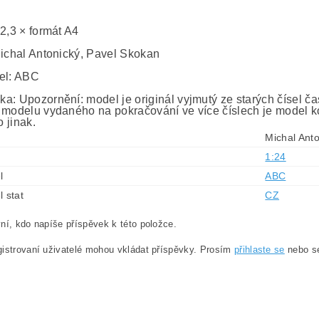
 2,3 × formát A4
Michal Antonický, Pavel Skokan
el: ABC
a: Upozornění: model je originál vyjmutý ze starých čísel č
 modelu vydaného na pokračování ve více číslech je model ko
 jinak.
Michal Ant
1:24
l
ABC
l stat
CZ
ní, kdo napíše příspěvek k této položce.
istrovaní uživatelé mohou vkládat příspěvky. Prosím
přihlaste se
nebo 