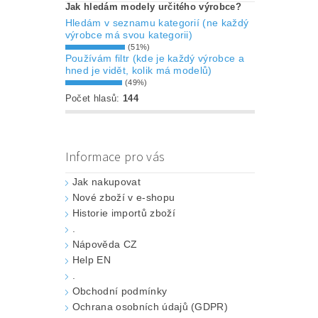
Jak hledám modely určitého výrobce?
Hledám v seznamu kategorií (ne každý
výrobce má svou kategorii)
(51%)
Používám filtr (kde je každý výrobce a
hned je vidět, kolik má modelů)
(49%)
Počet hlasů:
144
Informace pro vás
Jak nakupovat
Nové zboží v e-shopu
Historie importů zboží
.
Nápověda CZ
Help EN
.
Obchodní podmínky
Ochrana osobních údajů (GDPR)