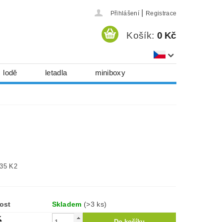
|
Přihlášení
Registrace
Košík:
0 Kč
lodě
letadla
miniboxy
házedla, foukadla
hy, časopisy...
 download
série
Kontakty
935 K2
ost
Skladem
(>3 ks)
č