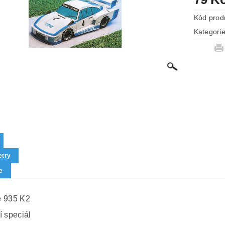
Kód prod
Kategori
try
e
e 935 K2
í speciál