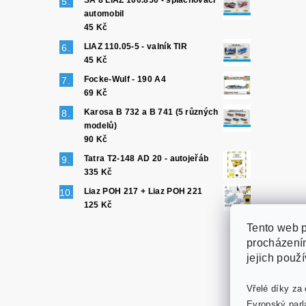
SA 8 LIAZ 100.850 - splachovací
automobil
45 Kč
LIAZ 110.05-5 - valník TIR
45 Kč
Focke-Wulf - 190 A4
69 Kč
Karosa B 732 a B 741 (5 různých
modelů)
90 Kč
Tatra T2-148 AD 20 - autojeřáb
335 Kč
Liaz POH 217 + Liaz POH 221
125 Kč
Tento web p
procházením
jejich použ
Vřelé díky za 
Evropský parl