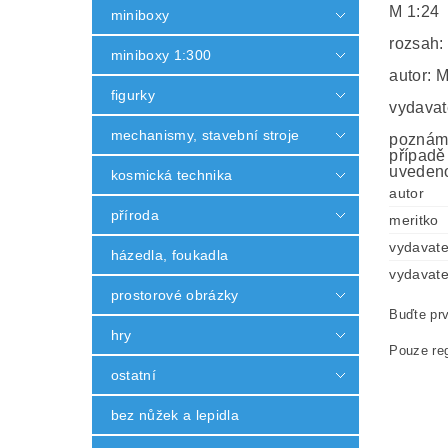
M 1:24
miniboxy
rozsah:
miniboxy 1:300
autor: 
figurky
vydavat
mechanismy, stavební stroje
poznámk
případě
uvedeno
kosmická technika
autor
příroda
meritko
vydavate
házedla, foukadla
vydavate
prostorové obrázky
Buďte prv
hry
Pouze reg
ostatní
bez nůžek a lepidla