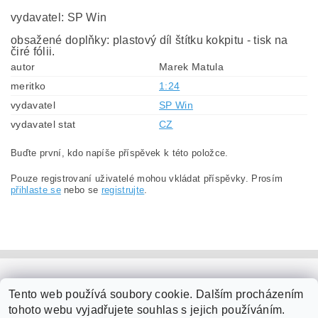
vydavatel: SP Win
obsažené doplňky: plastový díl štítku kokpitu - tisk na
čiré fólii.
autor
Marek Matula
meritko
1:24
vydavatel
SP Win
vydavatel stat
CZ
Buďte první, kdo napíše příspěvek k této položce.
Pouze registrovaní uživatelé mohou vkládat příspěvky. Prosím
přihlaste se
nebo se
registrujte
.
PaperModel.cz
Tento web používá soubory cookie. Dalším procházením
tohoto webu vyjadřujete souhlas s jejich používáním.