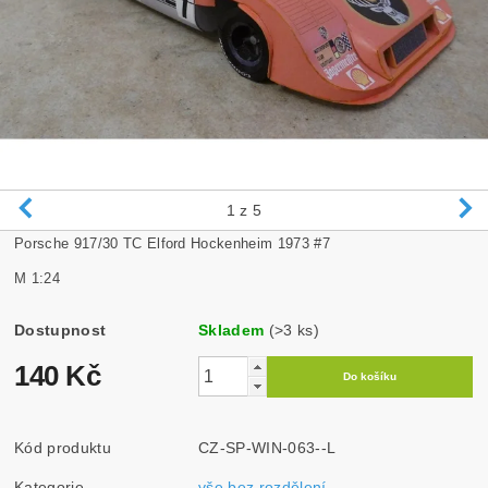
1
z 5
Porsche 917/30 TC Elford Hockenheim 1973 #7
M 1:24
Dostupnost
Skladem
(>3 ks)
140 Kč
Kód produktu
CZ-SP-WIN-063--L
Kategorie
vše bez rozdělení