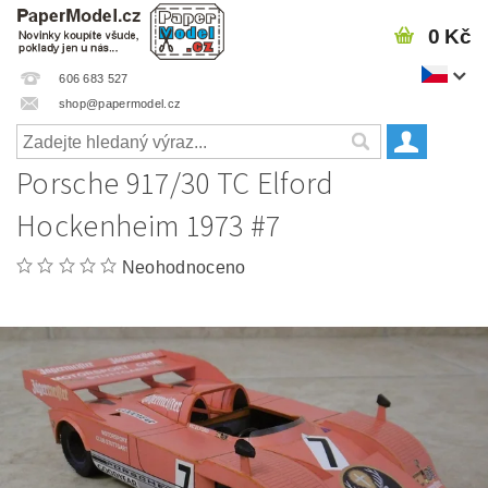
0 Kč
606 683 527
shop@papermodel.cz
Porsche 917/30 TC Elford
Hockenheim 1973 #7
Neohodnoceno