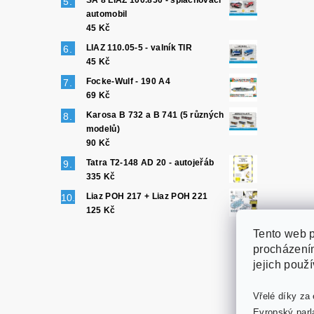
SA 8 LIAZ 100.850 - splachovací
automobil
45 Kč
LIAZ 110.05-5 - valník TIR
45 Kč
Focke-Wulf - 190 A4
69 Kč
Karosa B 732 a B 741 (5 různých
modelů)
90 Kč
Tatra T2-148 AD 20 - autojeřáb
335 Kč
Liaz POH 217 + Liaz POH 221
125 Kč
Tento web p
procházením
jejich použ
Vřelé díky za 
Evropský parl