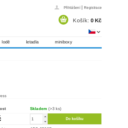
|
Přihlášení
Registrace
Košík:
0 Kč
lodě
letadla
miniboxy
házedla, foukadla
hy, časopisy...
 download
série
Kontakty
ress
ost
Skladem
(>3 ks)
č