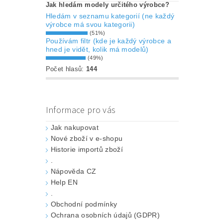
Jak hledám modely určitého výrobce?
Hledám v seznamu kategorií (ne každý
výrobce má svou kategorii)
(51%)
Používám filtr (kde je každý výrobce a
hned je vidět, kolik má modelů)
(49%)
Počet hlasů:
144
Informace pro vás
Jak nakupovat
Nové zboží v e-shopu
Historie importů zboží
.
Nápověda CZ
Help EN
.
Obchodní podmínky
Ochrana osobních údajů (GDPR)