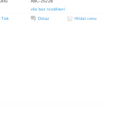
uktu
ABC-2522B
e
vše bez rozdělení
Tisk
Dotaz
Hlídat cenu