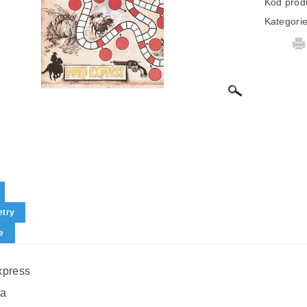
Kód prod
Kategori
try
e
xpress
ra