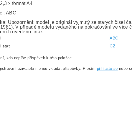
 2,3 × formát A4
el: ABC
a: Upozornění: model je originál vyjmutý ze starých čísel č
 1981). V případě modelu vydaného na pokračování ve více č
ení-li uvedeno jinak.
l
ABC
l stat
CZ
ní, kdo napíše příspěvek k této položce.
istrovaní uživatelé mohou vkládat příspěvky. Prosím
přihlaste se
nebo 