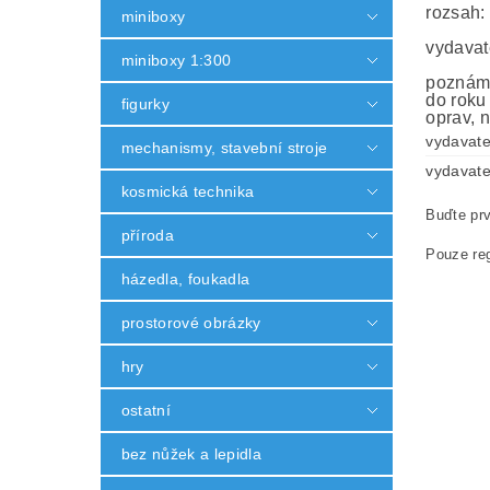
rozsah:
miniboxy
vydavat
miniboxy 1:300
poznámk
do roku
figurky
oprav, n
vydavate
mechanismy, stavební stroje
vydavate
kosmická technika
Buďte prv
příroda
Pouze reg
házedla, foukadla
prostorové obrázky
hry
ostatní
bez nůžek a lepidla