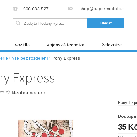
shop@papermodel.cz
606 683 527
vozidla
vojenská technika
železnice
my, stavební stroje
kosmická technika
příroda
érie
vše bez rozdělení
Pony Express
bez nůžek a lepidla
ABC - celé časopisy
kni
ny Express
lňky
modelářské potřeby
kartony, fólie
free
Ochrana osobních údajů (GDPR)
Neohodnoceno
Pony Exp
Dostupn
35 K