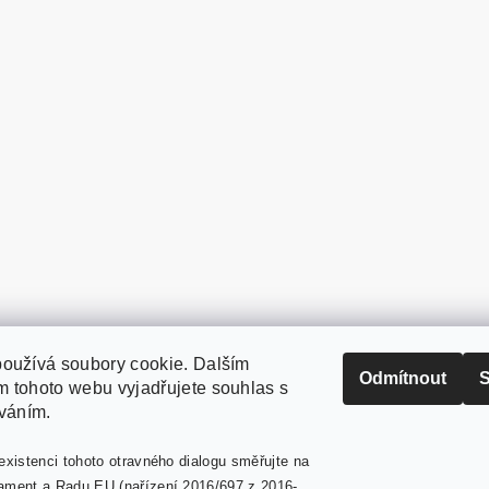
oužívá soubory cookie. Dalším
PaperModel.cz
Odmítnout
S
 tohoto webu vyjadřujete souhlas s
íváním.
existenci tohoto otravného dialogu směřujte na
ament a Radu EU (nařízení 2016/697 z 2016-