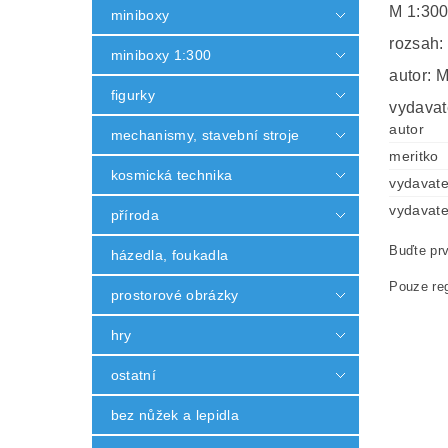
M 1:30
miniboxy
rozsah:
miniboxy 1:300
autor: 
figurky
vydavat
autor
mechanismy, stavební stroje
meritko
kosmická technika
vydavate
vydavate
příroda
Buďte prv
házedla, foukadla
Pouze reg
prostorové obrázky
hry
ostatní
bez nůžek a lepidla