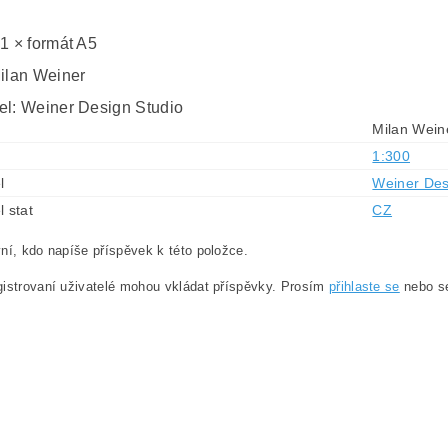
0
 1 × formát A5
Milan Weiner
el: Weiner Design Studio
Milan Wein
1:300
l
Weiner Des
l stat
CZ
ní, kdo napíše příspěvek k této položce.
istrovaní uživatelé mohou vkládat příspěvky. Prosím
přihlaste se
nebo 