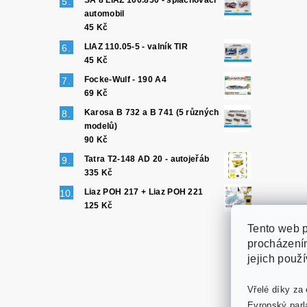
SA 8 LIAZ 100.850 - splachovací
automobil
45 Kč
LIAZ 110.05-5 - valník TIR
45 Kč
Focke-Wulf - 190 A4
69 Kč
Karosa B 732 a B 741 (5 různých
modelů)
90 Kč
Tatra T2-148 AD 20 - autojeřáb
335 Kč
Liaz POH 217 + Liaz POH 221
125 Kč
Tento web p
procházením
jejich použ
Vřelé díky za 
Evropský parl