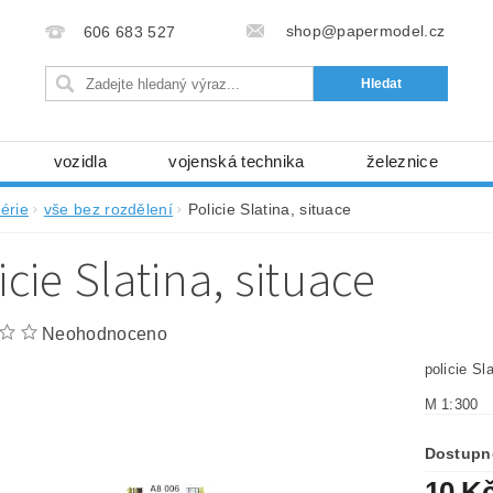
shop@papermodel.cz
606 683 527
vozidla
vojenská technika
železnice
my, stavební stroje
kosmická technika
příroda
érie
vše bez rozdělení
Policie Slatina, situace
bez nůžek a lepidla
ABC - celé časopisy
kni
icie Slatina, situace
lňky
modelářské potřeby
kartony, fólie
free
Ochrana osobních údajů (GDPR)
Neohodnoceno
policie Sl
M 1:300
Dostupn
10 K