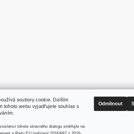
oužívá soubory cookie. Dalším
PaperModel.cz
Odmítnout
S
 tohoto webu vyjadřujete souhlas s
íváním.
existenci tohoto otravného dialogu směřujte na
ament a Radu EU (nařízení 2016/697 z 2016-