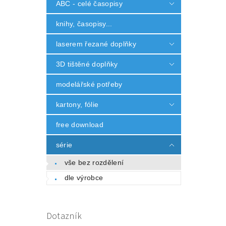
ABC - celé časopisy
knihy, časopisy...
laserem řezané doplňky
3D tištěné doplňky
modelářské potřeby
kartony, fólie
free download
série
vše bez rozdělení
dle výrobce
Dotazník