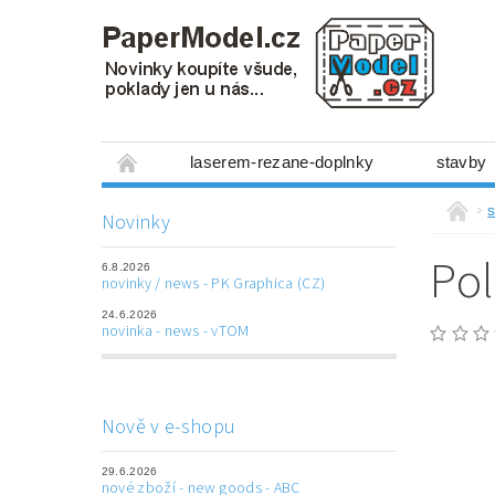
laserem-rezane-doplnky
stavby
miniboxy 1:300
figurky
mechanis
s
Novinky
prostorové obrázky
hry
ostatní
Pol
6.8.2026
laserem řezané doplňky
3D tištěné dop
novinky / news - PK Graphica (CZ)
24.6.2026
Napište nám
Obchodní podmínky
novinka - news - vTOM
Nově v e-shopu
29.6.2026
nové zboží - new goods - ABC