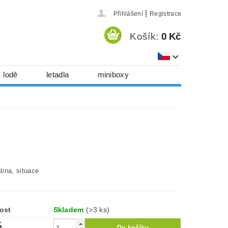
|
Přihlášení
Registrace
Košík:
0 Kč
lodě
letadla
miniboxy
házedla, foukadla
hy, časopisy...
 download
série
Kontakty
atina, situace
ost
Skladem
(>3 ks)
č