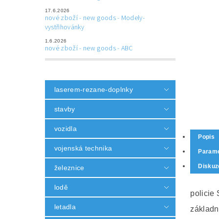
17.6.2026
nové zboží - new goods - Modely-
vystřihovánky
1.6.2026
nové zboží - new goods - ABC
laserem-rezane-doplnky
stavby
vozidla
Popis
vojenská technika
Parame
Diskuz
železnice
lodě
policie 
letadla
základn