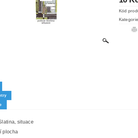
Kód prod
Kategori
try
e
Slatina, situace
í plocha