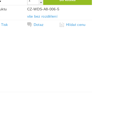
uktu
CZ-WDS-A8-006-5
e
vše bez rozdělení
Tisk
Dotaz
Hlídat cenu