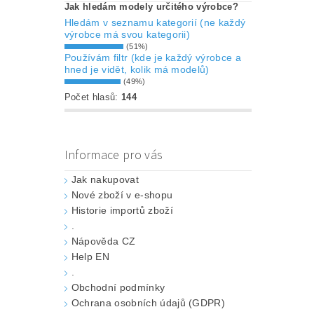
Jak hledám modely určitého výrobce?
Hledám v seznamu kategorií (ne každý
výrobce má svou kategorii)
(51%)
Používám filtr (kde je každý výrobce a
hned je vidět, kolik má modelů)
(49%)
Počet hlasů:
144
Informace pro vás
Jak nakupovat
Nové zboží v e-shopu
Historie importů zboží
.
Nápověda CZ
Help EN
.
Obchodní podmínky
Ochrana osobních údajů (GDPR)