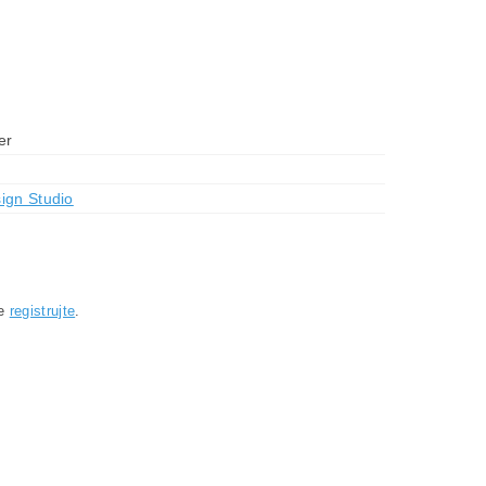
er
ign Studio
se
registrujte
.