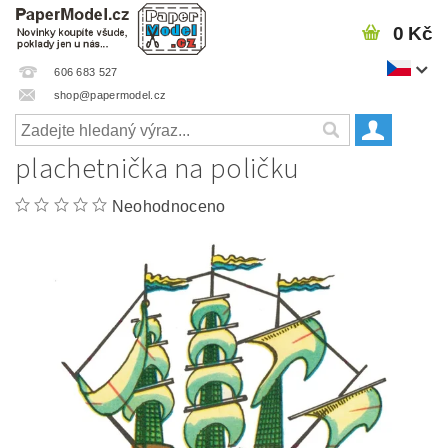
0 Kč
606 683 527
shop@papermodel.cz
plachetnička na poličku
Neohodnoceno