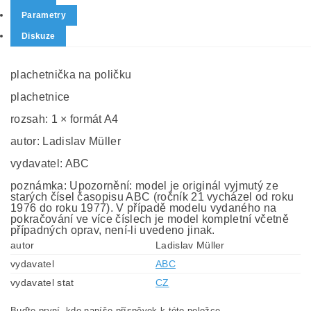
Parametry
Diskuze
plachetnička na poličku
plachetnice
rozsah: 1 × formát A4
autor: Ladislav Müller
vydavatel: ABC
poznámka: Upozornění: model je originál vyjmutý ze
starých čísel časopisu ABC (ročník 21 vycházel od roku
1976 do roku 1977). V případě modelu vydaného na
pokračování ve více číslech je model kompletní včetně
případných oprav, není-li uvedeno jinak.
autor
Ladislav Müller
vydavatel
ABC
vydavatel stat
CZ
Buďte první, kdo napíše příspěvek k této položce.