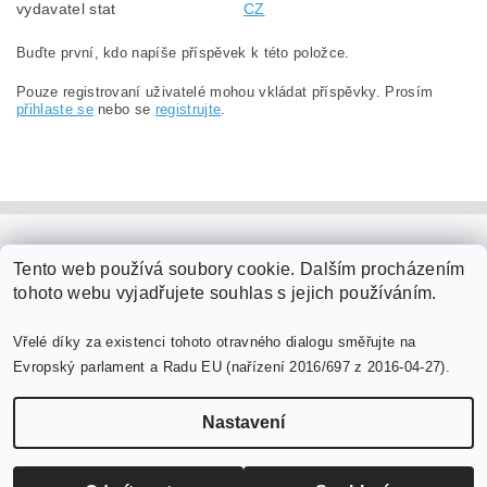
vydavatel stat
CZ
Buďte první, kdo napíše příspěvek k této položce.
Pouze registrovaní uživatelé mohou vkládat příspěvky. Prosím
přihlaste se
nebo se
registrujte
.
PaperModel.cz
Tento web používá soubory cookie. Dalším procházením
tohoto webu vyjadřujete souhlas s jejich používáním.
Vřelé díky za existenci tohoto otravného dialogu směřujte na
Evropský parlament a Radu EU (nařízení 2016/697 z 2016-04-27).
Nastavení
Upravit nastavení cookies
2026 ©
PaperModel.cz
, všechna práva vyhrazena
Vytvořil Shoptet