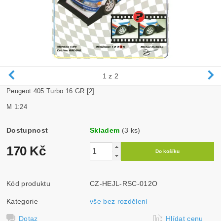
1
z 2
Peugeot 405 Turbo 16 GR [2]
M 1:24
Dostupnost
Skladem
(3 ks)
170 Kč
Kód produktu
CZ-HEJL-RSC-012O
Kategorie
vše bez rozdělení
Dotaz
Hlídat cenu