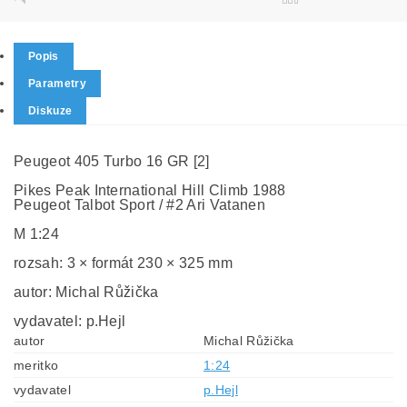
Popis
Parametry
Diskuze
Peugeot 405 Turbo 16 GR [2]
Pikes Peak International Hill Climb 1988
Peugeot Talbot Sport / #2 Ari Vatanen
M 1:24
rozsah: 3 × formát 230 × 325 mm
autor: Michal Růžička
vydavatel: p.Hejl
autor
Michal Růžička
meritko
1:24
vydavatel
p.Hejl