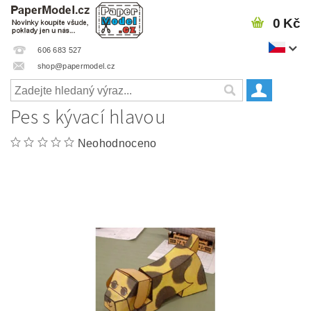
0 Kč
606 683 527
shop@papermodel.cz
Pes s kývací hlavou
Neohodnoceno