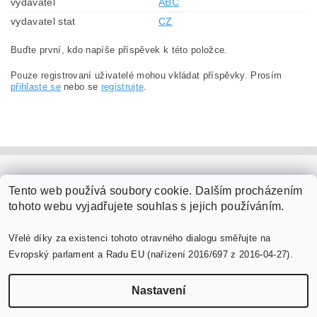
vydavatel
ABC
vydavatel stat
CZ
Buďte první, kdo napíše příspěvek k této položce.
Pouze registrovaní uživatelé mohou vkládat příspěvky. Prosím
přihlaste se
nebo se
registrujte
.
PaperModel.cz
Tento web používá soubory cookie. Dalším procházením
tohoto webu vyjadřujete souhlas s jejich používáním.
Vřelé díky za existenci tohoto otravného dialogu směřujte na
Evropský parlament a Radu EU (nařízení 2016/697 z 2016-04-27).
Nastavení
Upravit nastavení cookies
2026 ©
PaperModel.cz
, všechna práva vyhrazena