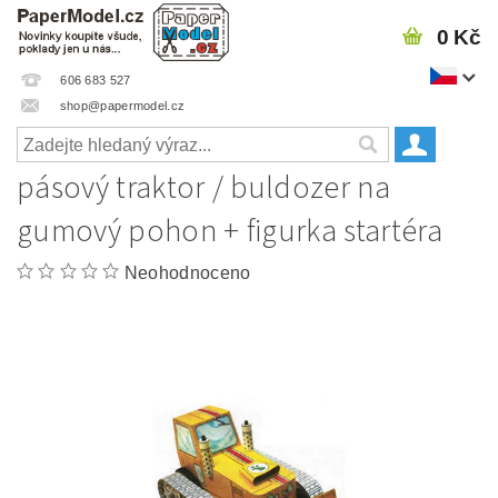
0 Kč
606 683 527
shop@papermodel.cz
pásový traktor / buldozer na
gumový pohon + figurka startéra
Neohodnoceno