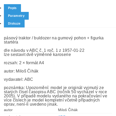
Popis
Parametry
Diskuze
pásový traktor / buldozer na gumový pohon + figurka
startéra
dle návodu v ABC č. 1 roč. 1 z 1957-01-22
lze sestavit dvě výměnné karoserie
rozsah: 2 × formát A4
autor: Miloš Čihák
vydavatel: ABC
poznámka: Upozornění: model je originál vyjmutý ze
starých čísel časopisu ABC (ročník 50 vycházel v roce
2005). V případě modelu vydaného na pokračování ve
více číslech je model kompletní včetně případných
oprav, není-li uvedeno jinak.
autor
Miloš Čihák